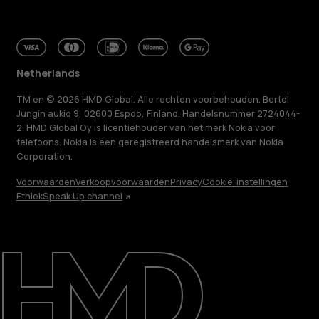
Netherlands
TM en © 2026 HMD Global. Alle rechten voorbehouden. Bertel
Jungin aukio 9, 02600 Espoo, Finland. Handelsnummer 2724044-
2. HMD Global Oy is licentiehouder van het merk Nokia voor
telefoons. Nokia is een geregistreerd handelsmerk van Nokia
Corporation.
Voorwaarden
Verkoopvoorwaarden
Privacy
Cookie-instellingen
Ethiek
Speak Up channel
Over ons
Herstellen, hergebruiken, recyclen
Duurzaamheid
Klantenservice
Netherlands