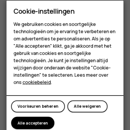
Onderdelen en aansluitingen, magnetisme
Smartphones
Cookie-instellingen
Sluit niet aan op producten die een uitgangssignaal
Feature phones
afgeven, aangezien dit het apparaat kan beschadigen.
We gebruiken cookies en soortgelijke
Sluit geen energiebron aan op de audio-aansluiting. Als u
technologieën om je ervaring te verbeteren en
Accessoires
externe apparaten of externe headsets aansluit op de
om advertenties te personaliseren. Als je op
audioaansluiting die niet zijn goedgekeurd voor gebruik
HMD Terra M
"Alle accepteren" klikt, ga je akkoord met het
met dit apparaat, moet u extra letten op het
gebruik van cookies en soortgelijke
Voor bedrijven
geluidsniveau.
technologieën. Je kunt je instellingen altijd
wijzigen door onderaan de website "Cookie-
Bepaalde onderdelen van het apparaat zijn magnetisch.
Tablets
instellingen" te selecteren. Lees meer over
Metaalhoudende materialen kunnen door dit apparaat
Shop
ons
cookiebeleid
.
worden aangetrokken. Houd creditcards en andere
magnetische opslagmedia niet gedurende langere tijd in
de buurt van het apparaat, aangezien de kaarten hierdoor
Mijn account
kunnen worden beschadigd.
Voorkeuren beheren
Alle weigeren
Alle accepteren