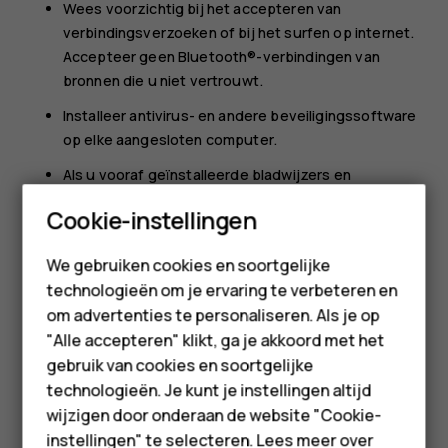
Wees voorzichtig bij het accepteren van
verbindingsverzoeken of bij het surfen op internet.
Accepteer geen Bluetooth®-verbindingen van
bronnen die u niet vertrouwt.
Installeer antivirus- en andere beveiligingssoftware
op elke aangesloten computer.
Als u vooraf geïnstalleerde bladwijzers en
koppelingen naar websites van derden opent, moet
Cookie-instellingen
u voorzorgsmaatregelen treffen. HMD Global
Smartphones
onderschrijft deze sites niet en aanvaardt er geen
We gebruiken cookies en soortgelijke
verantwoordelijkheid voor.
Feature phones
technologieën om je ervaring te verbeteren en
om advertenties te personaliseren. Als je op
Accessoires
"Alle accepteren" klikt, ga je akkoord met het
HMD Terra M
gebruik van cookies en soortgelijke
technologieën. Je kunt je instellingen altijd
Voor bedrijven
wijzigen door onderaan de website "Cookie-
Was deze informatie nuttig?
instellingen" te selecteren. Lees meer over