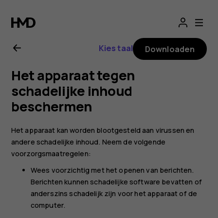
Gebruikershandle
Nokia
Kies taal
Downloaden
225
Het apparaat tegen
4G
schadelijke inhoud
beschermen
(2024)
Het apparaat kan worden blootgesteld aan virussen en
andere schadelijke inhoud. Neem de volgende
voorzorgsmaatregelen:
Wees voorzichtig met het openen van berichten.
Berichten kunnen schadelijke software bevatten of
anderszins schadelijk zijn voor het apparaat of de
computer.