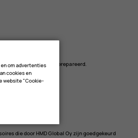
orden geïnstalleerd of gerepareerd.
n en om advertenties
van cookies en
de website "Cookie-
SOIRES
ssoires die door HMD Global Oy zijn goedgekeurd