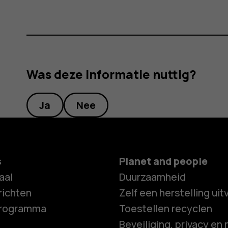
Was deze informatie nuttig?
Ja
Nee
s
Planet and people
aal
Duurzaamheid
ichten
Zelf een herstelling ui
programma
Toestellen recyclen
Beveiliging, privacy en 