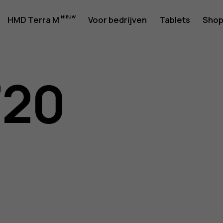
rshandlei
HMD Terra M
Voor bedrijven
Tablets
Sho
720