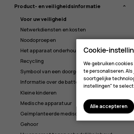
Product- en veiligheidsinformatie
Voor uw veiligheid
Netwerkdiensten en kosten
Noodoproepen
Cookie-instelli
Het apparaat onderhouden
Recycling
We gebruiken cookies 
te personaliseren. Als
Symbool van een doorgestreepte container
soortgelijke technolog
Informatie over de batterij en de lader
instellingen" te sele
Kleine kinderen
Medische apparatuur
Alle accepteren
Geïmplanteerde medische apparaten
Gehoor