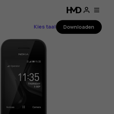
ding
p
Kies taal
Downloaden