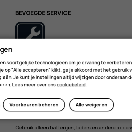
BEVOEGDE SERVICE
ngen
Dit product mag alleen door bevoegd personeel w
en soortgelijke technologieën om je ervaring te verbetere
 je op "Alle accepteren" klikt, ga je akkoord met het gebruik 
ieën. Je kunt je instellingen altijd wijzigen door onderaan 
BATTERIJEN, LADERS EN ANDERE ACCES
cteren. Lees meer over ons
cookiebeleid
.
Voorkeuren beheren
Alle weigeren
Gebruik alleen batterijen, laders en andere acce