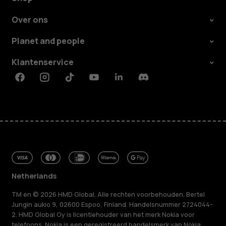
Over ons
Planet and people
Klantenservice
Facebook
Instagram
Tiktok
Youtube
Linkedin
Discord
Netherlands
TM en © 2026 HMD Global. Alle rechten voorbehouden. Bertel
Jungin aukio 9, 02600 Espoo, Finland. Handelsnummer 2724044-
2. HMD Global Oy is licentiehouder van het merk Nokia voor
telefoons. Nokia is een geregistreerd handelsmerk van Nokia