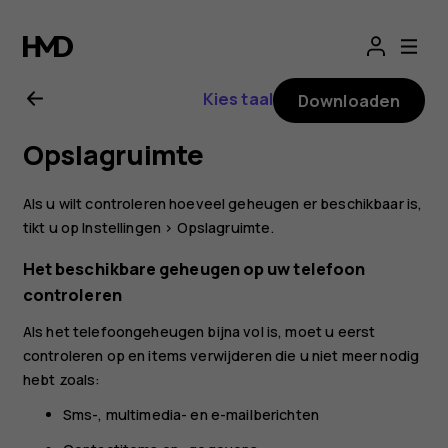
Gebruikershandle
voor
Kies taal
Downloaden
Nokia
Opslagruimte
4.2
Als u wilt controleren hoeveel geheugen er beschikbaar is,
tikt u op
Instellingen
>
Opslagruimte
.
Het beschikbare geheugen op uw telefoon
controleren
Als het telefoongeheugen bijna vol is, moet u eerst
controleren op en items verwijderen die u niet meer nodig
hebt zoals:
Sms-, multimedia- en e-mailberichten