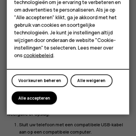
technologieën om je ervaring te verbeteren en
Accessoires
niet meer. Raadpleeg de gebruikersdocumentatie van de
om advertenties te personaliseren. Als je op
geïnstalleerde app voor details.
HMD Terra M
"Alle accepteren" klikt, ga je akkoord met het
gebruik van cookies en soortgelijke
Een uitgeschakelde app weer toevoegen
Voor bedrijven
technologieën. Je kunt je instellingen altijd
U kunt een uitgeschakelde app weer toevoegen aan de
wijzigen door onderaan de website "Cookie-
Tablets
lijst met apps.
instellingen" te selecteren. Lees meer over
Shop
Tik op
Instellingen
>
Apps en meldingen
.
ons
cookiebeleid
.
Tik op de naam van de app.
Mijn account
Tik op
Inschakelen
.
Voorkeuren beheren
Alle weigeren
Inhoud kopiëren tussen uw telefoon en computer
Alle accepteren
U kunt foto's, video's en andere inhoud die u hebt
gemaakt tussen uw telefoon en computer kopiëren voor
weergave of opslag.
Sluit uw telefoon met een compatibele USB-kabel
aan op een compatibele computer.