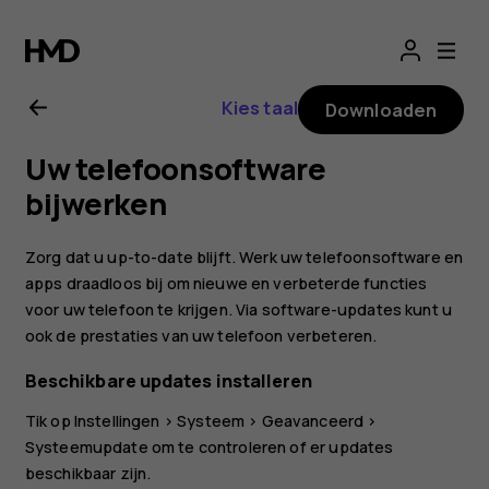
Gebruikershandle
voor
Kies taal
Downloaden
Nokia
Uw telefoonsoftware
4.2
bijwerken
Zorg dat u up-to-date blijft. Werk uw telefoonsoftware en
apps draadloos bij om nieuwe en verbeterde functies
voor uw telefoon te krijgen. Via software-updates kunt u
ook de prestaties van uw telefoon verbeteren.
Beschikbare updates installeren
Tik op
Instellingen
>
Systeem
>
Geavanceerd
>
Systeemupdate
om te controleren of er updates
beschikbaar zijn.