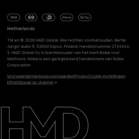
Netherlands
TM en © 2026 HMD Global. Alle rechten voorbehouden. Bertel
Jungin aukio 9, 02600 Espoo, Finland. Handelsnummer 2724044-
2. HMD Global Oy is licentiehouder van het merk Nokia voor
telefoons. Nokia is een geregistreerd handelsmerk van Nokia
Corporation.
Voorwaarden
Verkoopvoorwaarden
Privacy
Cookie-instellingen
Ethiek
Speak Up channel
Over ons
Herstellen, hergebruiken, recyclen
Duurzaamheid
Klantenservice
Netherlands