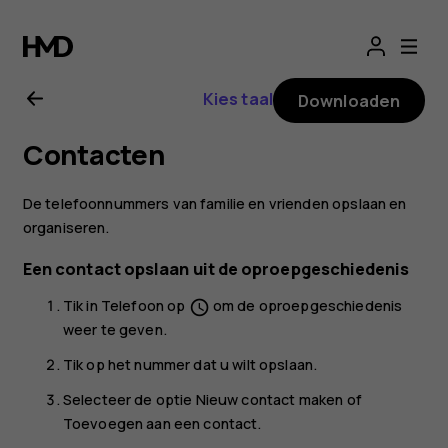
Gebruikershandle
voor
Kies taal
Downloaden
Nokia
Contacten
6.2
De telefoonnummers van familie en vrienden opslaan en
organiseren.
Een contact opslaan uit de oproepgeschiedenis
Tik in
Telefoon
op
om de oproepgeschiedenis
schedule
weer te geven.
Tik op het nummer dat u wilt opslaan.
Selecteer de optie
Nieuw contact maken
of
Toevoegen aan een contact
.