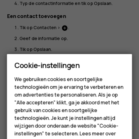
Typ de contactinformatie en tik op
Opslaan
.
Een contact toevoegen
Tik op
Contacten
>
.
add_circle
Geef de informatie op.
Tik op
Opslaan
.
Smartphones
Contacten importeren of exporteren
Cookie-instellingen
Tik op
Contacten
>
>
Instellingen
>
menu
settings
Feature phones
We gebruiken cookies en soortgelijke
Importeren/exporteren
.
technologieën om je ervaring te verbeteren en
Accessoires
om advertenties te personaliseren. Als je op
HMD Terra M
"Alle accepteren" klikt, ga je akkoord met het
gebruik van cookies en soortgelijke
Voor bedrijven
technologieën. Je kunt je instellingen altijd
Was deze informatie nuttig?
wijzigen door onderaan de website "Cookie-
Tablets
instellingen" te selecteren. Lees meer over