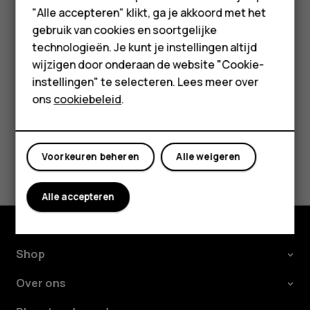
HMD Terra M
regelgeving. Wanneer dit is toegestaan, kunt u verbinding
"Alle accepteren" klikt, ga je akkoord met het
maken met een Wifi-netwerk om bijvoorbeeld op internet
gebruik van cookies en soortgelijke
Voor bedrijven
te surfen, of kunt u in de vliegtuigmodus delen via
technologieën. Je kunt je instellingen altijd
Bluetooth inschakelen.
wijzigen door onderaan de website "Cookie-
Tablets
instellingen" te selecteren. Lees meer over
Shop
ons
cookiebeleid
.
Mijn account
Was deze informatie nuttig?
Voorkeuren beheren
Alle weigeren
Ja
Nee
Alle accepteren
Shop
Over ons