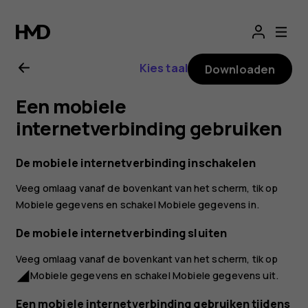
Gebruikershandle
voor
Kies taal
Downloaden
Nokia
Een mobiele
6.2
internetverbinding gebruiken
De mobiele internetverbinding inschakelen
Veeg omlaag vanaf de bovenkant van het scherm, tik op
Mobiele gegevens
en schakel
Mobiele gegevens
in.
De mobiele internetverbinding sluiten
Veeg omlaag vanaf de bovenkant van het scherm, tik op
Mobiele gegevens
en schakel
Mobiele gegevens
uit.
network_cell
Een mobiele internetverbinding gebruiken tijdens