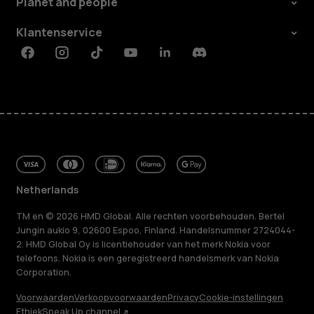
Planet and people
Klantenservice
Facebook
Instagram
Tiktok
Youtube
Linkedin
Discord
Netherlands
TM en © 2026 HMD Global. Alle rechten voorbehouden. Bertel
Jungin aukio 9, 02600 Espoo, Finland. Handelsnummer 2724044-
2. HMD Global Oy is licentiehouder van het merk Nokia voor
telefoons. Nokia is een geregistreerd handelsmerk van Nokia
Corporation.
Voorwaarden
Verkoopvoorwaarden
Privacy
Cookie-instellingen
Ethiek
Speak Up channel