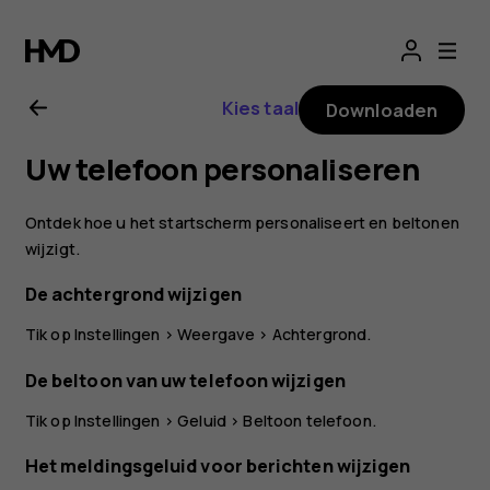
Gebruikershandle
voor
Kies taal
Downloaden
Nokia
Uw telefoon personaliseren
8
Ontdek hoe u het startscherm personaliseert en beltonen
Sirocco
wijzigt.
De achtergrond wijzigen
Tik op
Instellingen
>
Weergave
>
Achtergrond
.
De beltoon van uw telefoon wijzigen
Tik op
Instellingen
>
Geluid
>
Beltoon telefoon
.
Het meldingsgeluid voor berichten wijzigen