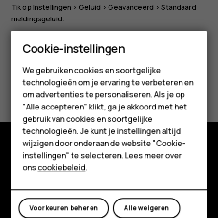
Tik op
Instellingen
>
Geluid
>
Geavanceerd
>
Standaard
meldingsgeluid
.
Smartphones
Cookie-instellingen
Feature phones
We gebruiken cookies en soortgelijke
technologieën om je ervaring te verbeteren en
Accessoires
Was deze informatie nuttig?
om advertenties te personaliseren. Als je op
HMD Terra M
"Alle accepteren" klikt, ga je akkoord met het
Ja
Nee
gebruik van cookies en soortgelijke
Voor bedrijven
technologieën. Je kunt je instellingen altijd
wijzigen door onderaan de website "Cookie-
Tablets
instellingen" te selecteren. Lees meer over
Shop
Shop
ons
cookiebeleid
.
Over ons
Mijn account
Planet and people
Voorkeuren beheren
Alle weigeren
Klantenservice