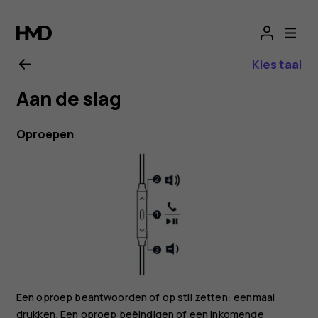
Nokia
active
Kies taal
wired
Aan de slag
earphones
Oproepen
user
guide
Een oproep beantwoorden of op stil zetten: eenmaal
drukken. Een oproep beëindigen of een inkomende