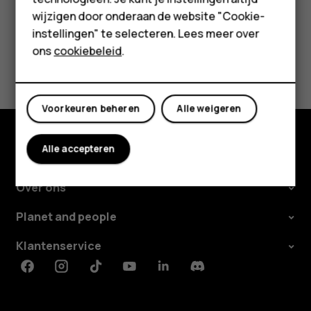
wijzigen door onderaan de website "Cookie-
Tablets
instellingen" te selecteren. Lees meer over
Shop
ons
cookiebeleid
.
Was deze informatie nuttig?
Mijn account
Ja
Nee
Voorkeuren beheren
Alle weigeren
Alle accepteren
Shop
Over ons
Planet and people
Klantenservice
Facebook
Instagram
Tiktok
Youtube
Linkedin
Discord