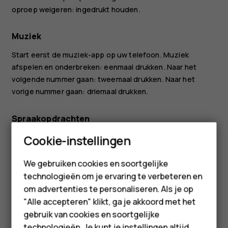
oproep weigeren: ingedrukt houden.
Muziek
Start eerst de muziek-app op uw telefoon. Muziek
afspelen en onderbreken: eenmaal drukken. Naar het
volgende nummer gaan: tweemaal drukken. Naar het
vorige nummer gaan: driemaal drukken.
Spraakopdrachten
Smartphones
Ingedrukt houden totdat de spraakassistent is
Cookie-instellingen
geactiveerd, knop loslaten en beginnen met spreken.
Feature phones
We gebruiken cookies en soortgelijke
Adjust volume
technologieën om je ervaring te verbeteren en
Accessoires
om advertenties te personaliseren. Als je op
Volume bijstellen: Gebruik de knoppen (2) en (3).
HMD Terra M
"Alle accepteren" klikt, ga je akkoord met het
gebruik van cookies en soortgelijke
Voor bedrijven
technologieën. Je kunt je instellingen altijd