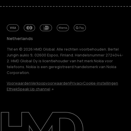
Netherlands
TM en © 2026 HMD Global. Alle rechten voorbehouden. Bertel
Jungin aukio 9, 02600 Espoo, Finland. Handelsnummer 2724044-
2. HMD Global Oy is licentiehouder van het merk Nokia voor
telefoons. Nokia is een geregistreerd handelsmerk van Nokia
Corporation.
Voorwaarden
Verkoopvoorwaarden
Privacy
Cookie-instellingen
Ethiek
Speak Up channel
Over ons
Herstellen, hergebruiken, recyclen
Duurzaamheid
Klantenservice