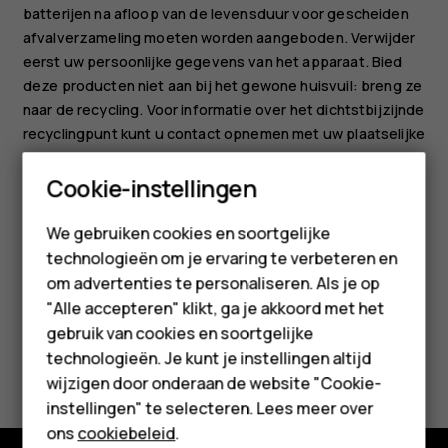
batterijen na afloop van de levensduur voor gescheiden
afvalverzameling moeten worden aangeboden. Verwijder
eerst uw persoonlijke gegevens van het apparaat. Bied
deze producten niet aan bij het gewone huisvuil: breng ze
naar de recycling. Voor informatie over het dichtstbijzijnde
recyclingpunt kunt u contact opnemen met uw plaatselijke
afvaldienst of meer lezen over het inzamelprogramma van
Smartphones
Cookie-instellingen
HMD en de beschikbaarheid ervan in uw land op
www.hmd.com/phones/support/topics/recycle
.
Feature phones
We gebruiken cookies en soortgelijke
technologieën om je ervaring te verbeteren en
Accessoires
om advertenties te personaliseren. Als je op
HMD Terra M
"Alle accepteren" klikt, ga je akkoord met het
gebruik van cookies en soortgelijke
Voor bedrijven
Was deze informatie nuttig?
technologieën. Je kunt je instellingen altijd
wijzigen door onderaan de website "Cookie-
Tablets
instellingen" te selecteren. Lees meer over
Ja
Nee
Shop
ons
cookiebeleid
.