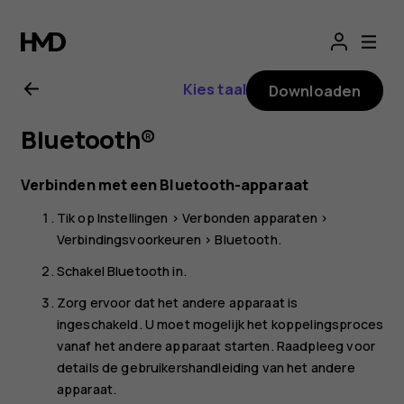
Gebruikershandle
voor
Kies taal
Downloaden
Nokia
Bluetooth®
G22
Verbinden met een Bluetooth-apparaat
Tik op
Instellingen
>
Verbonden apparaten
>
Verbindingsvoorkeuren
>
Bluetooth
.
Schakel
Bluetooth
in.
Zorg ervoor dat het andere apparaat is
ingeschakeld. U moet mogelijk het koppelingsproces
vanaf het andere apparaat starten. Raadpleeg voor
details de gebruikershandleiding van het andere
apparaat.