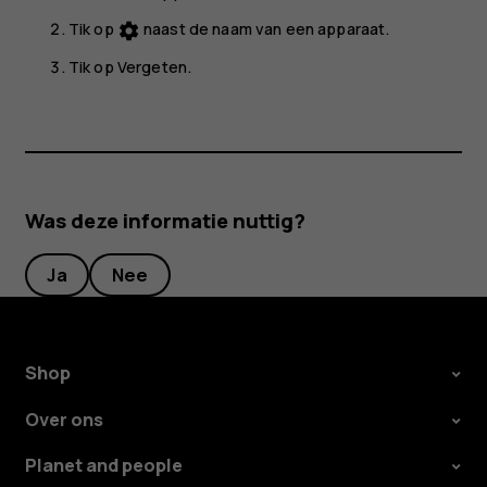
Tik op
naast de naam van een apparaat.
settings
Tik op
Vergeten
.
Was deze informatie nuttig?
Ja
Nee
Shop
Over ons
Planet and people