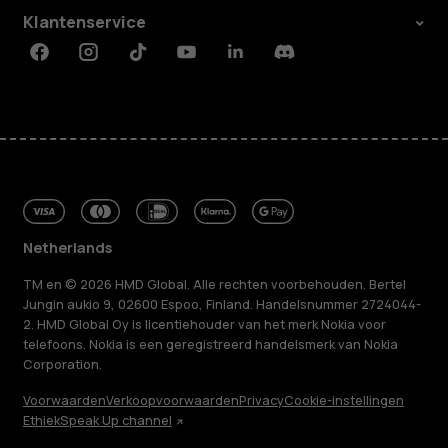
Klantenservice
Facebook
Instagram
Tiktok
Youtube
Linkedin
Discord
Netherlands
TM en © 2026 HMD Global. Alle rechten voorbehouden. Bertel
Jungin aukio 9, 02600 Espoo, Finland. Handelsnummer 2724044-
2. HMD Global Oy is licentiehouder van het merk Nokia voor
telefoons. Nokia is een geregistreerd handelsmerk van Nokia
Corporation.
Voorwaarden
Verkoopvoorwaarden
Privacy
Cookie-instellingen
Ethiek
Speak Up channel