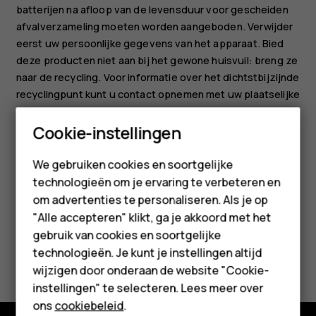
batterijen na afloop van de levensduur voor gescheiden
afvalverzameling moeten worden aangeboden. Verwijder
eerst uw persoonlijke gegevens van het apparaat. Bied
deze producten niet aan bij het gewone huisvuil: breng ze
naar de recycling. Voor informatie over het dichtstbijzijnde
recyclingpunt kunt u contact opnemen met uw plaatselijke
afvaldienst of meer lezen over het inzamelprogramma van
Smartphones
Cookie-instellingen
HMD en de beschikbaarheid ervan in uw land op
www.hmd.com/phones/support/topics/recycle
.
Feature phones
We gebruiken cookies en soortgelijke
technologieën om je ervaring te verbeteren en
Accessoires
om advertenties te personaliseren. Als je op
HMD Terra M
"Alle accepteren" klikt, ga je akkoord met het
gebruik van cookies en soortgelijke
Voor bedrijven
Was deze informatie nuttig?
technologieën. Je kunt je instellingen altijd
wijzigen door onderaan de website "Cookie-
Tablets
instellingen" te selecteren. Lees meer over
Ja
Nee
Shop
ons
cookiebeleid
.