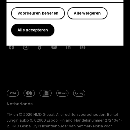
Shop
Mijn account
Over ons
Voorkeuren beheren
Alle weigeren
Planet and people
Alle accepteren
Klantenservice
Facebook
Instagram
Tiktok
Youtube
Linkedin
Discord
Netherlands
TM en © 2026 HMD Global. Alle rechten voorbehouden. Bertel
Jungin aukio 9, 02600 Espoo, Finland. Handelsnummer 2724044-
2. HMD Global Oy is licentiehouder van het merk Nokia voor