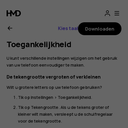
Gebruikershandle
voor
Kies taal
Downloaden
Nokia
Toegankelijkheid
X10
U kunt verschillende instellingen wijzigen om het gebruik
van uw telefoon eenvoudiger te maken.
De tekengrootte vergroten of verkleinen
Wilt u grotere letters op uw telefoon gebruiken?
Tik op
Instellingen
>
Toegankelijkheid
.
Tik op
Tekengrootte
. Als u de tekens groter of
kleiner wilt maken, versleept u de schuifregelaar
voor de tekengrootte.