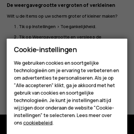
De weergavegrootte vergroten of verkleinen
Wilt u de items op uw scherm groter of kleiner maken?
Tik op
Instellingen
>
Toegankelijkheid
.
Tik op
Weergavegrootte
en versleep de
schuifregelaar voor weergavegrootte om de
Smartphones
Cookie-instellingen
weergavegrootte aan te passen.
Feature phones
We gebruiken cookies en soortgelijke
technologieën om je ervaring te verbeteren en
Accessoires
om advertenties te personaliseren. Als je op
HMD Terra M
"Alle accepteren" klikt, ga je akkoord met het
gebruik van cookies en soortgelijke
Was deze informatie nuttig?
Voor bedrijven
technologieën. Je kunt je instellingen altijd
wijzigen door onderaan de website "Cookie-
Ja
Nee
Tablets
instellingen" te selecteren. Lees meer over
Shop
ons
cookiebeleid
.