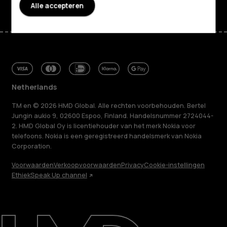
Alle accepteren
Netherlands
TM en © 2026 HMD Global. Alle rechten voorbehouden. Bertel
Jungin aukio 9, 02600 Espoo, Finland. Handelsnummer 2724044-
2. HMD Global Oy is licentiehouder van het merk Nokia voor
telefoons. Nokia is een geregistreerd handelsmerk van Nokia
Corporation.
Voorwaarden
Verkoopvoorwaarden
Privacy
Cookie-instellingen
Ethiek
Speak Up channel
Over ons
Herstellen, hergebruiken, recyclen