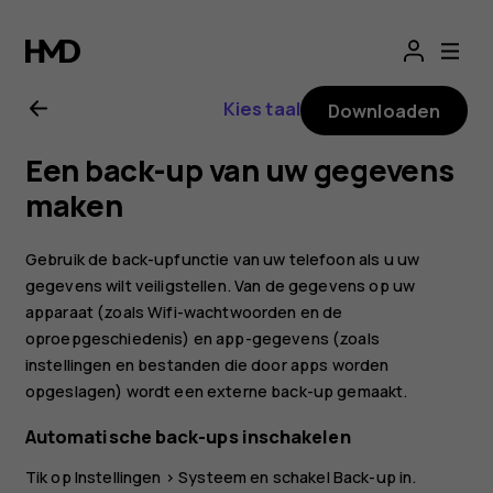
Gebruikershandle
voor
Kies taal
Downloaden
Nokia
Een back-up van uw gegevens
X10
maken
Gebruik de back-upfunctie van uw telefoon als u uw
gegevens wilt veiligstellen. Van de gegevens op uw
apparaat (zoals Wifi-wachtwoorden en de
oproepgeschiedenis) en app-gegevens (zoals
instellingen en bestanden die door apps worden
opgeslagen) wordt een externe back-up gemaakt.
Automatische back-ups inschakelen
Tik op
Instellingen
>
Systeem
en schakel
Back-up
in.