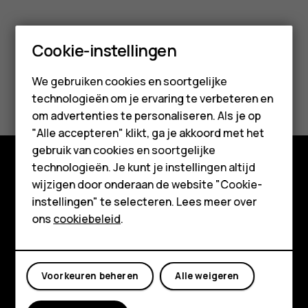
Smartphones
Cookie-instellingen
Feature phones
We gebruiken cookies en soortgelijke
Was deze informatie nuttig?
technologieën om je ervaring te verbeteren en
Accessoires
om advertenties te personaliseren. Als je op
Ja
Nee
HMD Terra M
"Alle accepteren" klikt, ga je akkoord met het
gebruik van cookies en soortgelijke
Voor bedrijven
technologieën. Je kunt je instellingen altijd
Shop
wijzigen door onderaan de website "Cookie-
Tablets
instellingen" te selecteren. Lees meer over
Over ons
Shop
ons
cookiebeleid
.
Planet and people
Mijn account
Klantenservice
Voorkeuren beheren
Alle weigeren
Facebook
Instagram
Tiktok
Youtube
Linkedin
Discord