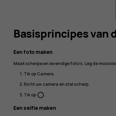
Basisprincipes van 
Een foto maken
Maak scherpe en levendige foto's. Leg de mooist
Tik op
Camera
.
Richt uw camera en stel scherp.
panorama_fish_eye
Tik op
.
Een selfie maken