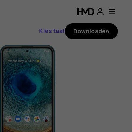
ding
p
Kies taal
Downloaden