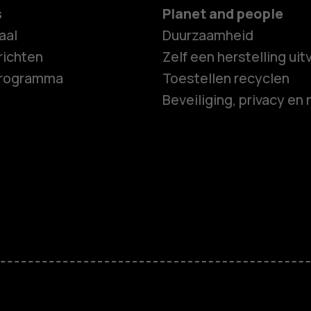
s
Planet and people
aal
Duurzaamheid
ichten
Zelf een herstelling ui
programma
Toestellen recyclen
Beveiliging, privacy en 
Smartphon
Feature ph
Accessoire
HMD Terra 