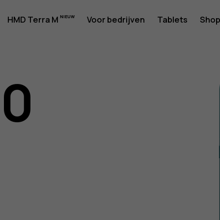
rshandlei
HMD Terra M
Voor bedrijven
Tablets
Sho
10