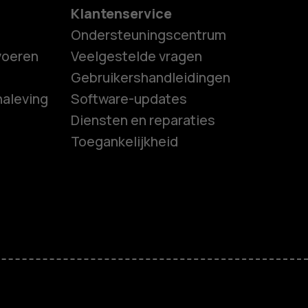
Klantenservice
Ondersteuningscentrum
tvoeren
Veelgestelde vragen
Gebruikershandleidingen
naleving
Software-updates
es
Diensten en reparaties
Toegankelijkheid
ones
s
M