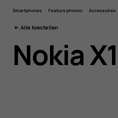
Gebruike
Smartphones
Feature phones
Accessoires
Mijn account
Alle toestellen
voor
Nokia X
Nokia
X10