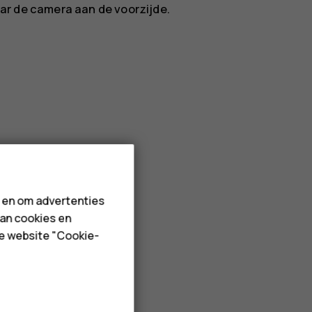
ar de camera aan de voorzijde.
n en om advertenties
van cookies en
 foto vastleggen.
de website "Cookie-