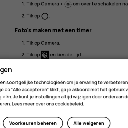
Tik op
Camera
>
om over te schakelen na
panorama_fish_eye
Tik op
.
Foto's maken met een timer
Tik op
Camera
.
Tik op
en kies de tijd.
panorama_fish_eye
Tik op
.
ngen
Een macrofoto maken
en soortgelijke technologieën om je ervaring te verbetere
 je op "Alle accepteren" klikt, ga je akkoord met het gebruik 
In macromodus kunt u zelfs de kleinste details op
ieën. Je kunt je instellingen altijd wijzigen door onderaan 
cteren. Lees meer over ons
cookiebeleid
.
Tik op
Camera
>
Meer
>
Macro
.
panorama_fish_eye
Tik op
.
Voorkeuren beheren
Alle weigeren