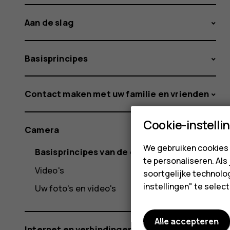
Aan de slag
Basisprincipes
Contact maken met uw familie en vrienden
Cookie-instelli
Camera
We gebruiken cookies 
Basisprincipes van de camera
te personaliseren. Als
Video's
soortgelijke technolog
instellingen" te sele
Uw foto's en video's
Alle accepteren
Internet en verbindingen