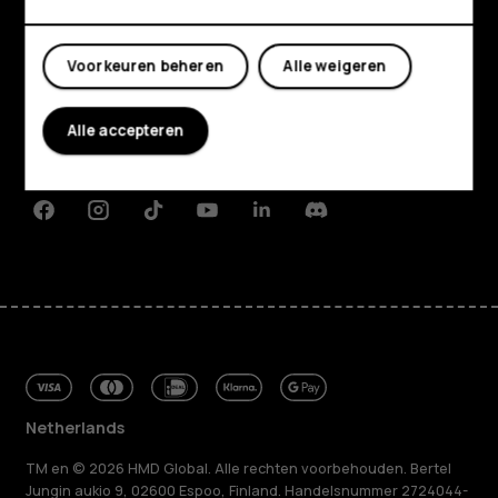
Shop
Mijn account
Voorkeuren beheren
Alle weigeren
Over ons
Planet and people
Alle accepteren
Klantenservice
Facebook
Instagram
Tiktok
Youtube
Linkedin
Discord
Netherlands
TM en © 2026 HMD Global. Alle rechten voorbehouden. Bertel
Jungin aukio 9, 02600 Espoo, Finland. Handelsnummer 2724044-