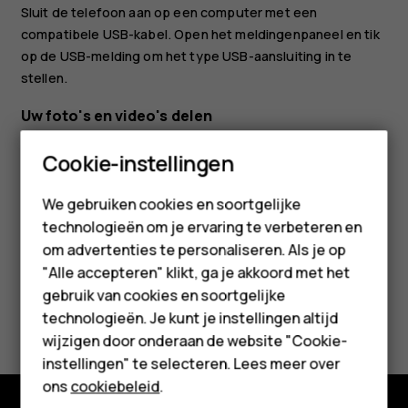
Sluit de telefoon aan op een computer met een
compatibele USB-kabel. Open het meldingenpaneel en tik
op de USB-melding om het type USB-aansluiting in te
stellen.
Uw foto's en video's delen
Tik in
Foto's
op de foto die u wilt delen en tik op
.
share
Smartphones
Cookie-instellingen
Selecteer hoe u de foto of video wilt delen.
Feature phones
We gebruiken cookies en soortgelijke
technologieën om je ervaring te verbeteren en
Accessoires
om advertenties te personaliseren. Als je op
HMD Terra M
"Alle accepteren" klikt, ga je akkoord met het
gebruik van cookies en soortgelijke
Voor bedrijven
Was deze informatie nuttig?
technologieën. Je kunt je instellingen altijd
wijzigen door onderaan de website "Cookie-
Tablets
Ja
Nee
instellingen" te selecteren. Lees meer over
Shop
ons
cookiebeleid
.