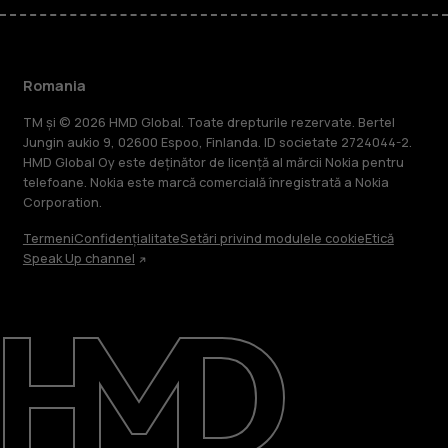
Romania
TM și © 2026 HMD Global. Toate drepturile rezervate. Bertel
Jungin aukio 9, 02600 Espoo, Finlanda. ID societate 2724044-2.
HMD Global Oy este deținător de licență al mărcii Nokia pentru
telefoane. Nokia este marcă comercială înregistrată a Nokia
Corporation.
Termeni
Confidențialitate
Setări privind modulele cookie
Etică
Speak Up channel
Despre
Repară, reutilizează, reciclează
Asistență
Romania