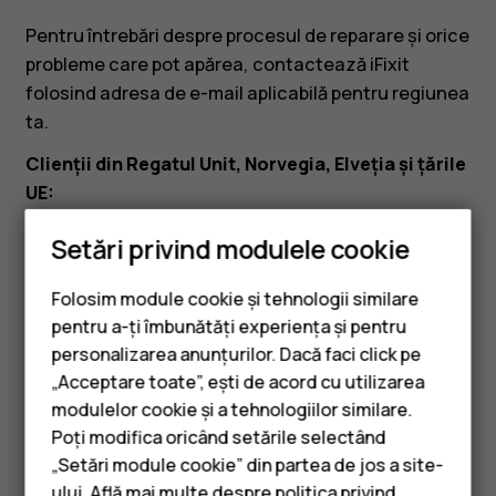
ce
Pentru întrebări despre procesul de reparare și orice
îl
probleme care pot apărea, contactează iFixit
folosind adresa de e-mail aplicabilă pentru regiunea
repar?
ta.
Clienții din Regatul Unit, Norvegia, Elveția și țările
UE:
eustore@ifixit.com
9:00-16:00 CET, luni-vineri Limbi:
Setări privind modulele cookie
germană, engleză, franceză, italiană
Folosim module cookie și tehnologii similare
Clienții din Australia:
pentru a-ți îmbunătăți experiența și pentru
ausupport@ifixit.com
8:00-17:00 PST, luni-vineri
personalizarea anunțurilor. Dacă faci click pe
Limbi: engleză
„Acceptare toate”, ești de acord cu utilizarea
Smartphone-uri
modulelor cookie și a tehnologiilor similare.
Telefoane clasice
Poți modifica oricând setările selectând
„Setări module cookie” din partea de jos a site-
Accesorii
ului. Află mai multe despre politica privind