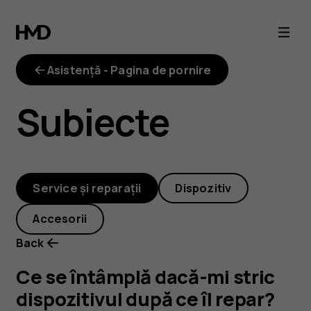
Ce
se
Asistență - Pagina de pornire
întâmplă
Subiecte
dacă-
mi
Service și reparații
Dispozitiv
stric
Accesorii
dispozitivul
Back
după
Ce se întâmplă dacă-mi stric
dispozitivul după ce îl repar?