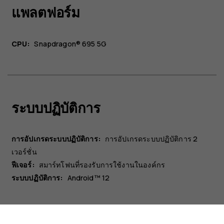
แพลตฟอร์ม
CPU:
Snapdragon® 695 5G
ระบบปฏิบัติการ
การอัปเกรดระบบปฏิบัติการ:
การอัปเกรดระบบปฏิบัติการ 2
เกี่ยวกับ
เวอร์ชั่น
ซ่อมแซม ใช้ซ้ำ รีไซเคิล
ฟีเจอร์:
สมาร์ทโฟนที่รองรับการใช้งานในองค์กร
การสนับสนุน
ระบบปฏิบัติการ:
Android™ 12
Thailand