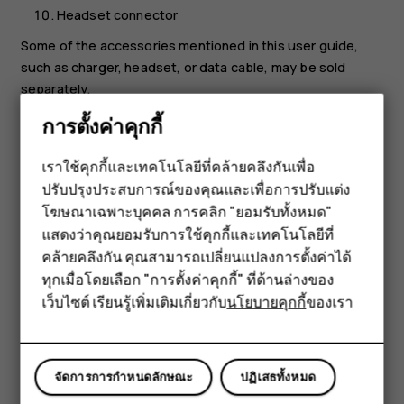
Headset connector
Some of the accessories mentioned in this user guide,
such as charger, headset, or data cable, may be sold
separately.
การตั้งค่าคุกกี้
หมายเหตุ:
คุณสามารถตั้งค่าโทรศัพท์ให้ถามรหัสความ
ปลอดภัยเพื่อปกป้องความเป็นส่วนตัวและข้อมูลส่วนบุคคล
เราใช้คุกกี้และเทคโนโลยีที่คล้ายคลึงกันเพื่อ
ของคุณ เลือก
เมนู
>
>
ความปลอดภัย
>
Keyguard
>
ปรับปรุงประสบการณ์ของคุณและเพื่อการปรับแต่ง
สมาร์ทโฟน
รหัสความปลอดภัย
ตั้งรหัสด้วยตัวเลข 4-8 หลัก และเลือก
โฆษณาเฉพาะบุคคล การคลิก "ยอมรับทั้งหมด"
ตกลง
>
เปิด
อย่างไรก็ตาม โปรดทราบว่าคุณจำเป็นต้อง
ฟีเจอร์โฟน
แสดงว่าคุณยอมรับการใช้คุกกี้และเทคโนโลยีที่
จดจำรหัสให้ได้ เนื่องจาก HMD Global ไม่สามารถเปิดหรือ
คล้ายคลึงกัน คุณสามารถเปลี่ยนแปลงการตั้งค่าได้
เลี่ยงรหัสนี้ได้
อุปกรณ์เสริม
ทุกเมื่อโดยเลือก "การตั้งค่าคุกกี้" ที่ด้านล่างของ
ส่วนประกอบและช่องเสียบ อำนาจแม่เหล็ก
เว็บไซต์ เรียนรู้เพิ่มเติมเกี่ยวกับ
นโยบายคุกกี้
ของเรา
แท็บเล็ต
อย่าต่อโทรศัพท์กับอุปกรณ์ที่ส่งสัญญาณขาออก เพราะอาจทำให้
โทรศัพท์เกิดความเสียหายได้ ห้ามเชื่อมต่อแหล่งจ่ายไฟใดๆ เข้า
กับช่องเสียบสัญญาณเสียง หากคุณเชื่อมต่ออุปกรณ์ภายนอกหรือ
จัดการการกำหนดลักษณะ
ปฏิเสธทั้งหมด
ชุดหูฟังใดๆ ที่ไม่ได้รับการรับรองให้ใช้กับอุปกรณ์นี้ เข้ากับช่อง