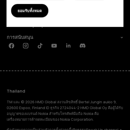
สำรวจ
ยอมรับทั้งหมด
เกี่ยวกับ
Planet and people
การสนับสนุน
Facebook
Instagram
Tiktok
Youtube
Linkedin
Discord
Thailand
TM และ © 2026 HMD Global สงวนลิขสิทธิ์ Bertel Jungin aukio 9,
02600 Espoo, Finland ID ธุรกิจ 2724044-2 HMD Global Oy คือผู้ได้รับ
อนุญาตของแบรนด์ Nokia สำหรับโทรศัพท์มือถือ Nokia คือ
เครื่องหมายการค้าจดทะเบียนของ Nokia Corporation.
ข้อกำหนด
ความเป็นส่วนตัว
การตั้งค่าคุกกี้
จริยธรรม
Speak Up channel