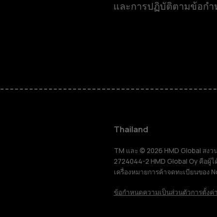
และการปฏิบัติตามข้อก
สมาร์ทโฟน
ฟีเจอร์โฟน
Thailand
อุปกรณ์เสริม
TM และ © 2026 HMD Global สงวนลิขส
2724044-2 HMD Global Oy คือผู้ได
เครื่องหมายการค้าจดทะเบียนของ N
แท็บเล็ต
ข้อกำหนด
ความเป็นส่วนตัว
การตั้งค่า