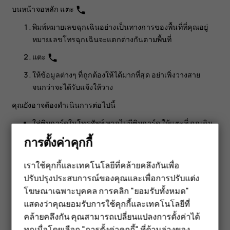
บนหน้าจอหลัก แตะ
phone
พิมพ์หมายเลขฉุกเฉินอย่างเป็นทางการของพื้นที่ที่คุณอยู่
หมายเลขโทรฉุกเฉินจะแตกต่างกันตามพื้นที่
แตะ
phone
ให้ข้อมูลต่างๆ ที่ถูกต้องให้ได้มากที่สุด อย่าเพิ่งวางสาย
จนกว่าจะได้รับแจ้งให้วาง
คุณยังอาจต้องดำเนินการต่อไปนี้
ใส่ซิมการ์ดในโทรศัพท์ หากไม่มีซิมการ์ด ให้แตะที่
ฉุกเฉิน
บนหน้าจอล็อก
การตั้งค่าคุกกี้
หากโทรศัพท์ของคุณสอบถามรหัส PIN ให้แตะ
ฉุกเฉิน
เราใช้คุกกี้และเทคโนโลยีที่คล้ายคลึงกันเพื่อ
ปิดการจำกัดการโทรในโทรศัพท์ เช่น การจำกัดการโทร
ปรับปรุงประสบการณ์ของคุณและเพื่อการปรับแต่ง
สมาร์ทโฟน
การจำกัดเบอร์ หรือเฉพาะกลุ่ม
โฆษณาเฉพาะบุคคล การคลิก "ยอมรับทั้งหมด"
ฟีเจอร์โฟน
หากเครือข่ายมือถือไม่พร้อมใช้งาน คุณยังสามารถลองใช้
แสดงว่าคุณยอมรับการใช้คุกกี้และเทคโนโลยีที่
การโทรสายอินเทอร์เน็ตหากสามารถเข้าถึงอินเทอร์เน็ตได้
คล้ายคลึงกัน คุณสามารถเปลี่ยนแปลงการตั้งค่าได้
อุปกรณ์เสริม
ทุกเมื่อโดยเลือก "การตั้งค่าคุกกี้" ที่ด้านล่างของ