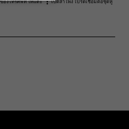
more_vert
งของโทรศัพท์ ให้แตะ
เปิดลำโพง
โปรดเชื่อมต่อชุดหู