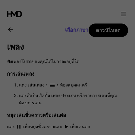
คู่มือ
ผู้
เลือกภาษา
ดาวน์โหลด
ใช้
เพลง
Nokia
ฟังเพลงโปรดของคุณได้ไม่ว่าจะอยู่ที่ใด
2.1
การเล่นเพลง
แตะ
เล่นเพลง
>
>
ห้องสมุดดนตรี
menu
แตะศิลปิน อัลบั้ม เพลง ประเภท หรือรายการเล่นที่คุณ
ต้องการเล่น
หยุดเล่นชั่วคราวหรือเล่นต่อ
แตะ
เพื่อหยุดชั่วคราวและ
เพื่อเล่นต่อ
pause
play_arrow