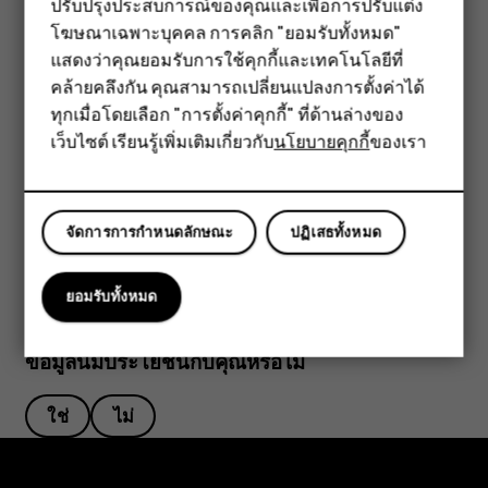
ปรับปรุงประสบการณ์ของคุณและเพื่อการปรับแต่ง
สมาร์ทโฟน
โฆษณาเฉพาะบุคคล การคลิก "ยอมรับทั้งหมด"
ฟีเจอร์โฟน
แสดงว่าคุณยอมรับการใช้คุกกี้และเทคโนโลยีที่
คล้ายคลึงกัน คุณสามารถเปลี่ยนแปลงการตั้งค่าได้
อุปกรณ์เสริม
ทุกเมื่อโดยเลือก "การตั้งค่าคุกกี้" ที่ด้านล่างของ
หากต้องการเปิดใช้งานคุณลักษณะ ให้แตะไอคอนการตั้งค่าด่วน
เว็บไซต์ เรียนรู้เพิ่มเติมเกี่ยวกับ
นโยบายคุกกี้
ของเรา
แท็บเล็ต
บนแผงการแจ้งเตือน หากต้องการดูไอคอนเพิ่มเติม ให้ลากเมนูลง
หากต้องการจัดเรียงไอคอนใหม่ ให้แตะ
แตะไอคอนที่ต้องการ
mode_edit
ค้างไว้ จากนั้นลากไปไว้ที่ตำแหน่งอื่น
จัดการการกำหนดลักษณะ
ปฏิเสธทั้งหมด
ยอมรับทั้งหมด
ข้อมูลนี้มีประโยชน์กับคุณหรือไม่
ใช่
ไม่