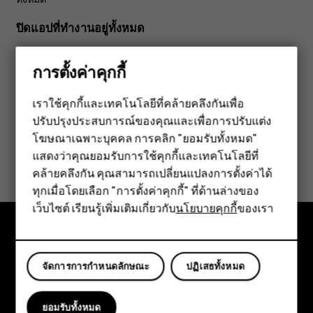
ปิดแอปที่ทำงานอยู่ทั้งหมด
กด
เลื่อนขึ้นผ่านแอปทั้งหมดและแตะ
ล้างทั้งหมด
check_box_outline_blank
การตั้งค่าคุกกี้
เราใช้คุกกี้และเทคโนโลยีที่คล้ายคลึงกันเพื่อ
ปรับปรุงประสบการณ์ของคุณและเพื่อการปรับแต่ง
สมาร์ทโฟน
โฆษณาเฉพาะบุคคล การคลิก "ยอมรับทั้งหมด"
ฟีเจอร์โฟน
ข้อมูลนี้มีประโยชน์กับคุณหรือไม่
แสดงว่าคุณยอมรับการใช้คุกกี้และเทคโนโลยีที่
คล้ายคลึงกัน คุณสามารถเปลี่ยนแปลงการตั้งค่าได้
อุปกรณ์เสริม
ใช่
ไม่
ทุกเมื่อโดยเลือก "การตั้งค่าคุกกี้" ที่ด้านล่างของ
เว็บไซต์ เรียนรู้เพิ่มเติมเกี่ยวกับ
นโยบายคุกกี้
ของเรา
แท็บเล็ต
สำรวจ
จัดการการกำหนดลักษณะ
ปฏิเสธทั้งหมด
เกี่ยวกับ
ยอมรับทั้งหมด
Planet and people