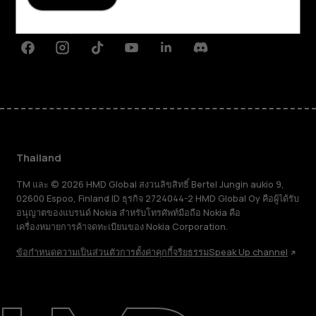
การสนับสนุน
Facebook
Instagram
Tiktok
Youtube
Linkedin
Discord
Thailand
TM และ © 2026 HMD Global สงวนลิขสิทธิ์ Bertel Jungin aukio 9,
02600 Espoo, Finland ID ธุรกิจ 2724044-2 HMD Global Oy คือผู้ได้รับ
อนุญาตของแบรนด์ Nokia สำหรับโทรศัพท์มือถือ Nokia คือ
เครื่องหมายการค้าจดทะเบียนของ Nokia Corporation.
ข้อกำหนด
ความเป็นส่วนตัว
การตั้งค่าคุกกี้
จริยธรรม
Speak Up channel
เกี่ยวกับ