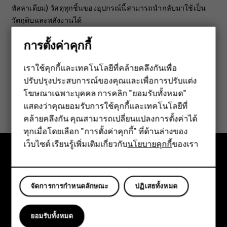
พัลลาเดียม) วัสดุทุกชิ้นของอุปกรณ์นี้สามารถนำกลับมาใช้เป็น
วัตถุดิบและพลังงานได้
การตั้งค่าคุกกี้
เราใช้คุกกี้และเทคโนโลยีที่คล้ายคลึงกันเพื่อ
ปรับปรุงประสบการณ์ของคุณและเพื่อการปรับแต่ง
สมาร์ทโฟน
โฆษณาเฉพาะบุคคล การคลิก "ยอมรับทั้งหมด"
ข้อมูลนี้มีประโยชน์กับคุณหรือไม่
ฟีเจอร์โฟน
แสดงว่าคุณยอมรับการใช้คุกกี้และเทคโนโลยีที่
คล้ายคลึงกัน คุณสามารถเปลี่ยนแปลงการตั้งค่าได้
ใช่
ไม่
อุปกรณ์เสริม
ทุกเมื่อโดยเลือก "การตั้งค่าคุกกี้" ที่ด้านล่างของ
เว็บไซต์ เรียนรู้เพิ่มเติมเกี่ยวกับ
นโยบายคุกกี้
ของเรา
แท็บเล็ต
สำรวจ
จัดการการกำหนดลักษณะ
ปฏิเสธทั้งหมด
เกี่ยวกับ
Planet and people
ยอมรับทั้งหมด