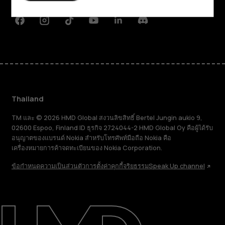
การสนับสนุน
Facebook
Instagram
Tiktok
Youtube
Linkedin
Discord
Thailand
TM และ © 2026 HMD Global สงวนลิขสิทธิ์ Bertel Jungin aukio 9,
02600 Espoo, Finland ID ธุรกิจ 2724044-2 HMD Global Oy คือผู้ได้รับ
อนุญาตของแบรนด์ Nokia สำหรับโทรศัพท์มือถือ Nokia คือ
เครื่องหมายการค้าจดทะเบียนของ Nokia Corporation.
ข้อกำหนด
ความเป็นส่วนตัว
การตั้งค่าคุกกี้
จริยธรรม
Speak Up channel
เกี่ยวกับ
ซ่อมแซม ใช้ซ้ำ รีไซเคิล