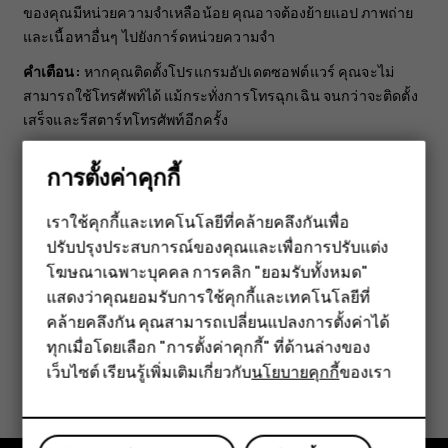
ของคุณมีหน่วยความจำเหลือน้อย คุณอาจต้องย้ายแอป ภาพถ่าย
และเนื้อหาอื่นๆ ไปยังการ์ดหน่วยความจำ
คำเตือน:
หากคุณติดตั้งโปรแกรมอัปเดตซอฟต์แวร์ คุณจะไม่
สามารถใช้โทรศัพท์ได้ แม้กระทั่งการโทรฉุกเฉิน จนกว่าจะติดตั้ง
เสร็จและรีสตาร์ทโทรศัพท์อีกครั้ง
ก่อนเริ่มการอัปเดต ให้เชื่อมต่ออุปกรณ์ชาร์จหรือตรวจดูให้แน่ใจ
การตั้งค่าคุกกี้
ว่าแบตเตอรี่สำหรับโทรศัพท์ของคุณมีพลังงานเพียงพอ และเชื่อม
ต่อ Wi-Fi เนื่องจากการอัปเดตอาจใช้ข้อมูลเครือข่ายมือถือ
เราใช้คุกกี้และเทคโนโลยีที่คล้ายคลึงกันเพื่อ
ปริมาณมาก
ปรับปรุงประสบการณ์ของคุณและเพื่อการปรับแต่ง
สมาร์ทโฟน
โฆษณาเฉพาะบุคคล การคลิก "ยอมรับทั้งหมด"
ฟีเจอร์โฟน
แสดงว่าคุณยอมรับการใช้คุกกี้และเทคโนโลยีที่
คล้ายคลึงกัน คุณสามารถเปลี่ยนแปลงการตั้งค่าได้
อุปกรณ์เสริม
ทุกเมื่อโดยเลือก "การตั้งค่าคุกกี้" ที่ด้านล่างของ
ข้อมูลนี้มีประโยชน์กับคุณหรือไม่
เว็บไซต์ เรียนรู้เพิ่มเติมเกี่ยวกับ
นโยบายคุกกี้
ของเรา
แท็บเล็ต
ใช่
ไม่