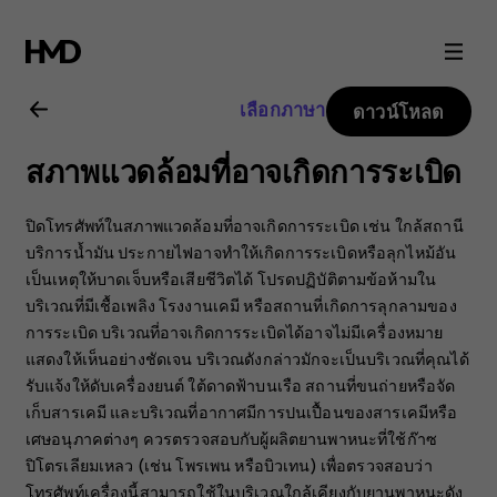
คู่มือ
ผู้
เลือกภาษา
ดาวน์โหลด
ใช้
สภาพแวดล้อมที่อาจเกิดการระเบิด
Nokia
ปิดโทรศัพท์ในสภาพแวดล้อมที่อาจเกิดการระเบิด เช่น ใกล้สถานี
2660
บริการน้ำมัน ประกายไฟอาจทำให้เกิดการระเบิดหรือลุกไหม้อัน
เป็นเหตุให้บาดเจ็บหรือเสียชีวิตได้ โปรดปฏิบัติตามข้อห้ามใน
บริเวณที่มีเชื้อเพลิง โรงงานเคมี หรือสถานที่เกิดการลุกลามของ
Flip
การระเบิด บริเวณที่อาจเกิดการระเบิดได้อาจไม่มีเครื่องหมาย
แสดงให้เห็นอย่างชัดเจน บริเวณดังกล่าวมักจะเป็นบริเวณที่คุณได้
รับแจ้งให้ดับเครื่องยนต์ ใต้ดาดฟ้าบนเรือ สถานที่ขนถ่ายหรือจัด
เก็บสารเคมี และบริเวณที่อากาศมีการปนเปื้อนของสารเคมีหรือ
เศษอนุภาคต่างๆ ควรตรวจสอบกับผู้ผลิตยานพาหนะที่ใช้ก๊าซ
ปิโตรเลียมเหลว (เช่น โพรเพน หรือบิวเทน) เพื่อตรวจสอบว่า
โทรศัพท์เครื่องนี้สามารถใช้ในบริเวณใกล้เคียงกับยานพาหนะดัง