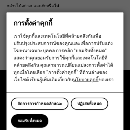
กล่าวได้อย่างปลอดภัยหรือไม่
การตั้งค่าคุกกี้
เราใช้คุกกี้และเทคโนโลยีที่คล้ายคลึงกันเพื่อ
ปรับปรุงประสบการณ์ของคุณและเพื่อการปรับแต่ง
สมาร์ทโฟน
ข้อมูลนี้มีประโยชน์กับคุณหรือไม่
โฆษณาเฉพาะบุคคล การคลิก "ยอมรับทั้งหมด"
ฟีเจอร์โฟน
แสดงว่าคุณยอมรับการใช้คุกกี้และเทคโนโลยีที่
ใช่
ไม่
คล้ายคลึงกัน คุณสามารถเปลี่ยนแปลงการตั้งค่าได้
อุปกรณ์เสริม
ทุกเมื่อโดยเลือก "การตั้งค่าคุกกี้" ที่ด้านล่างของ
เว็บไซต์ เรียนรู้เพิ่มเติมเกี่ยวกับ
นโยบายคุกกี้
ของเรา
แท็บเล็ต
สำรวจ
เกี่ยวกับ
จัดการการกำหนดลักษณะ
ปฏิเสธทั้งหมด
Planet and people
ยอมรับทั้งหมด
การสนับสนุน