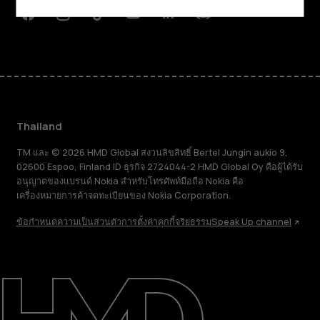
Facebook
Instagram
Tiktok
Youtube
Linkedin
Discord
Thailand
TM และ © 2026 HMD Global สงวนลิขสิทธิ์ Bertel Jungin aukio 9,
02600 Espoo, Finland ID ธุรกิจ 2724044-2 HMD Global Oy คือผู้ได้รับ
อนุญาตของแบรนด์ Nokia สำหรับโทรศัพท์มือถือ Nokia คือ
เครื่องหมายการค้าจดทะเบียนของ Nokia Corporation.
ข้อกำหนด
ความเป็นส่วนตัว
การตั้งค่าคุกกี้
จริยธรรม
Speak Up channel
เกี่ยวกับ
ซ่อมแซม ใช้ซ้ำ รีไซเคิล
การสนับสนุน