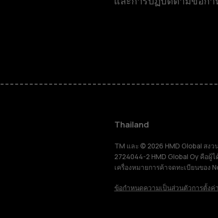
และการปฏิบัติตามข้อก
สมาร์ทโฟน
ฟีเจอร์โฟน
Thailand
อุปกรณ์เสริม
TM และ © 2026 HMD Global สงวนลิขส
2724044-2 HMD Global Oy คือผู้ได
เครื่องหมายการค้าจดทะเบียนของ N
แท็บเล็ต
ข้อกำหนด
ความเป็นส่วนตัว
การตั้งค่า