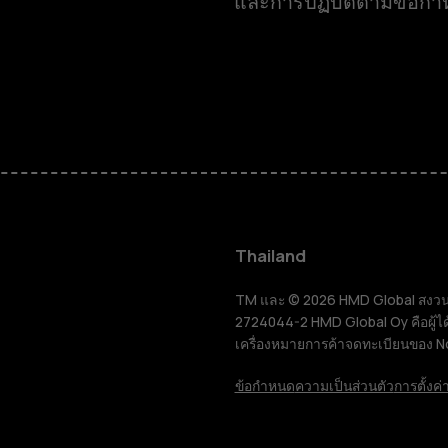
และการปฏิบัติตามข้อก
สมาร์ทโฟน
ฟีเจอร์โฟน
Thailand
อุปกรณ์เสริม
TM และ © 2026 HMD Global สงวนลิขส
2724044-2 HMD Global Oy คือผู้ได
เครื่องหมายการค้าจดทะเบียนของ N
แท็บเล็ต
ข้อกำหนด
ความเป็นส่วนตัว
การตั้งค่า