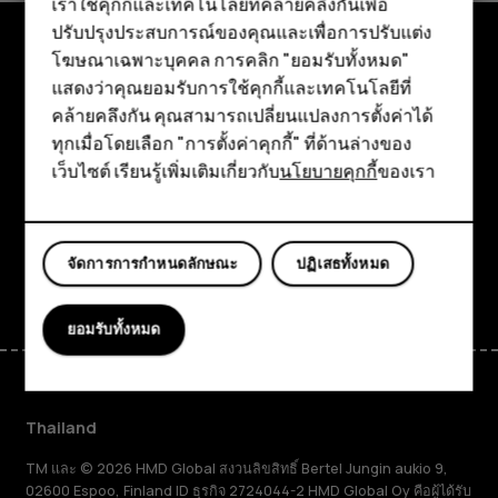
เราใช้คุกกี้และเทคโนโลยีที่คล้ายคลึงกันเพื่อ
ปรับปรุงประสบการณ์ของคุณและเพื่อการปรับแต่ง
สมาร์ทโฟน
โฆษณาเฉพาะบุคคล การคลิก "ยอมรับทั้งหมด"
ฟีเจอร์โฟน
สำรวจ
แสดงว่าคุณยอมรับการใช้คุกกี้และเทคโนโลยีที่
คล้ายคลึงกัน คุณสามารถเปลี่ยนแปลงการตั้งค่าได้
อุปกรณ์เสริม
เกี่ยวกับ
ทุกเมื่อโดยเลือก "การตั้งค่าคุกกี้" ที่ด้านล่างของ
เว็บไซต์ เรียนรู้เพิ่มเติมเกี่ยวกับ
นโยบายคุกกี้
ของเรา
แท็บเล็ต
Planet and people
การสนับสนุน
Facebook
Instagram
Tiktok
Youtube
Linkedin
Discord
จัดการการกำหนดลักษณะ
ปฏิเสธทั้งหมด
ยอมรับทั้งหมด
Thailand
TM และ © 2026 HMD Global สงวนลิขสิทธิ์ Bertel Jungin aukio 9,
02600 Espoo, Finland ID ธุรกิจ 2724044-2 HMD Global Oy คือผู้ได้รับ