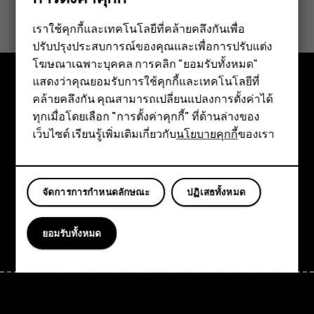
ข้อมูลนี้มีประโยชน์กับคุณหรือไม่
เราใช้คุกกี้และเทคโนโลยีที่คล้ายคลึงกันเพื่อ
ใช่
ไม่
ปรับปรุงประสบการณ์ของคุณและเพื่อการปรับแต่ง
สมาร์ทโฟน
โฆษณาเฉพาะบุคคล การคลิก "ยอมรับทั้งหมด"
ฟีเจอร์โฟน
แสดงว่าคุณยอมรับการใช้คุกกี้และเทคโนโลยีที่
คล้ายคลึงกัน คุณสามารถเปลี่ยนแปลงการตั้งค่าได้
สำรวจ
อุปกรณ์เสริม
ทุกเมื่อโดยเลือก "การตั้งค่าคุกกี้" ที่ด้านล่างของ
เกี่ยวกับ
เว็บไซต์ เรียนรู้เพิ่มเติมเกี่ยวกับ
นโยบายคุกกี้
ของเรา
แท็บเล็ต
Planet and people
การสนับสนุน
จัดการการกำหนดลักษณะ
ปฏิเสธทั้งหมด
Facebook
Instagram
Tiktok
Youtube
Linkedin
Discord
ยอมรับทั้งหมด