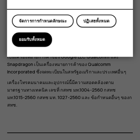
นโยบายความเป็นส่วนตัวของ HMD Global ที่
http://www.hmd.com/privacy
จะนำมาใช้กับรูปแบบการใช้
จัดการการกำหนดลักษณะ
ปฏิเสธทั้งหมด
งานอุปกรณ์ของคุณด้วย
เครื่องหมายคำว่า Bluetooth และโลโก้เป็นของ Bluetooth SIG,
ยอมรับทั้งหมด
Inc. และการใช้งานเครื่องหมายนี้โดย HMD Global จะเป็นการใช้
ภายใต้ใบอนุญาตใช้งาน Android, Google และเครื่องหมายอื่นๆ
เป็นเครื่องหมายการค้าของ Google LLC Qualcomm และ
Snapdragon เป็นเครื่องหมายการค้าของ Qualcomm
Incorporated ซึ่งจดทะเบียนในสหรัฐอเมริกาและประเทศอื่นๆ
เครื่องโทรคมนาคมและอุปกรณ์นี้มีความสอดคล้องตาม
มาตรฐานทางเทคนิค เลขที่ กสทช มท.1004-2560 กสทช
มท.1015-2560 กสทช มท. 1027-2560 และ ข้อกำหนดอื่นๆ ของก
สทช.