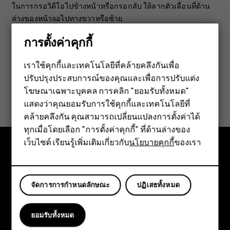
ในการกรอวิดีโอไปข้างหน้าหรือกรอกลับ ให้ลากตัวเลื่อนที่ด้าน
ล่างของหน้าจอไปทางขวาหรือซ้าย
การตั้งค่าคุกกี้
เราใช้คุกกี้และเทคโนโลยีที่คล้ายคลึงกันเพื่อ
ปรับปรุงประสบการณ์ของคุณและเพื่อการปรับแต่ง
สมาร์ทโฟน
ข้อมูลนี้มีประโยชน์กับคุณหรือไม่
โฆษณาเฉพาะบุคคล การคลิก "ยอมรับทั้งหมด"
ฟีเจอร์โฟน
แสดงว่าคุณยอมรับการใช้คุกกี้และเทคโนโลยีที่
คล้ายคลึงกัน คุณสามารถเปลี่ยนแปลงการตั้งค่าได้
ใช่
ไม่
อุปกรณ์เสริม
ทุกเมื่อโดยเลือก "การตั้งค่าคุกกี้" ที่ด้านล่างของ
เว็บไซต์ เรียนรู้เพิ่มเติมเกี่ยวกับ
นโยบายคุกกี้
ของเรา
แท็บเล็ต
สำรวจ
เกี่ยวกับ
จัดการการกำหนดลักษณะ
ปฏิเสธทั้งหมด
Planet and people
ยอมรับทั้งหมด
การสนับสนุน