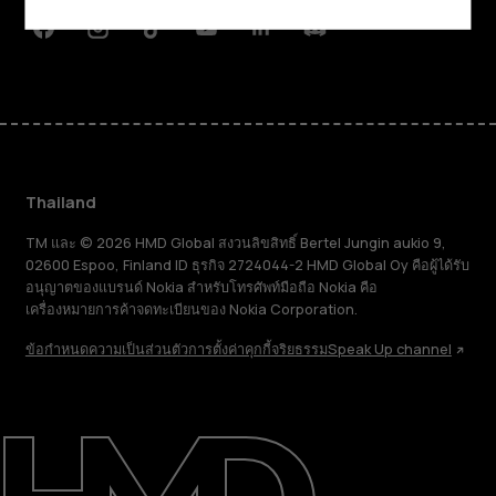
Facebook
Instagram
Tiktok
Youtube
Linkedin
Discord
Thailand
TM และ © 2026 HMD Global สงวนลิขสิทธิ์ Bertel Jungin aukio 9,
02600 Espoo, Finland ID ธุรกิจ 2724044-2 HMD Global Oy คือผู้ได้รับ
อนุญาตของแบรนด์ Nokia สำหรับโทรศัพท์มือถือ Nokia คือ
เครื่องหมายการค้าจดทะเบียนของ Nokia Corporation.
ข้อกำหนด
ความเป็นส่วนตัว
การตั้งค่าคุกกี้
จริยธรรม
Speak Up channel
เกี่ยวกับ
ซ่อมแซม ใช้ซ้ำ รีไซเคิล