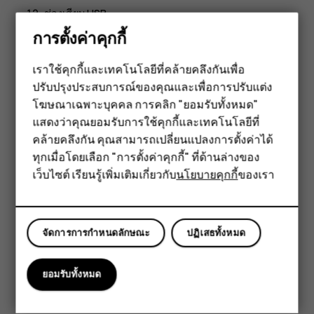
ช่องเสียบ USB
การตั้งค่าคุกกี้
ช่องเสียบชุดหูฟัง
อุปกรณ์เสริมบางอย่างที่กล่าวถึงในคู่มือผู้ใช้ เช่น อุปกรณ์ชาร์จ
เราใช้คุกกี้และเทคโนโลยีที่คล้ายคลึงกันเพื่อ
ชุดหูฟัง หรือสายข้อมูล อาจจำหน่ายแยกต่างหาก
ปรับปรุงประสบการณ์ของคุณและเพื่อการปรับแต่ง
สมาร์ทโฟน
โฆษณาเฉพาะบุคคล การคลิก "ยอมรับทั้งหมด"
ส่วนประกอบและช่องเสียบ อำนาจแม่เหล็ก
ฟีเจอร์โฟน
แสดงว่าคุณยอมรับการใช้คุกกี้และเทคโนโลยีที่
อย่าต่อโทรศัพท์กับอุปกรณ์ที่ส่งสัญญาณขาออก เพราะอาจทำให้
คล้ายคลึงกัน คุณสามารถเปลี่ยนแปลงการตั้งค่าได้
อุปกรณ์เสริม
โทรศัพท์เกิดความเสียหายได้ ห้ามเชื่อมต่อแหล่งจ่ายไฟใดๆ เข้า
ทุกเมื่อโดยเลือก "การตั้งค่าคุกกี้" ที่ด้านล่างของ
กับช่องเสียบสัญญาณเสียง หากคุณเชื่อมต่ออุปกรณ์ภายนอกหรือ
เว็บไซต์ เรียนรู้เพิ่มเติมเกี่ยวกับ
นโยบายคุกกี้
ของเรา
แท็บเล็ต
ชุดหูฟังใดๆ ที่ไม่ได้รับการรับรองให้ใช้กับอุปกรณ์นี้ เข้ากับช่อง
เสียบสัญญาณเสียง โปรดให้ความสำคัญกับระดับเสียงให้มากเป็น
พิเศษ
จัดการการกำหนดลักษณะ
ปฏิเสธทั้งหมด
ชิ้นส่วนของอุปกรณ์มีคุณสมบัติเป็นแม่เหล็ก อุปกรณ์นี้อาจดึงดูด
วัสดุที่เป็นโลหะ ห้ามวางบัตรเครดิตหรือบัตรแถบแม่เหล็กอื่นๆ
ยอมรับทั้งหมด
ใกล้กับอุปกรณ์เป็นเวลานานๆ เนื่องจากบัตรอาจได้รับความเสีย
หายได้