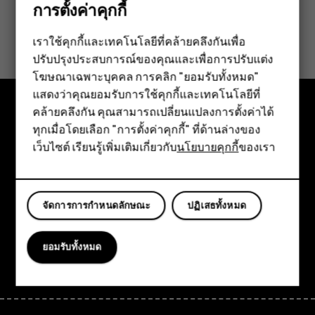
การตั้งค่าคุกกี้
ข้อมูลนี้มีประโยชน์กับคุณหรือไม่
เราใช้คุกกี้และเทคโนโลยีที่คล้ายคลึงกันเพื่อ
ปรับปรุงประสบการณ์ของคุณและเพื่อการปรับแต่ง
สมาร์ทโฟน
ใช่
ไม่
โฆษณาเฉพาะบุคคล การคลิก "ยอมรับทั้งหมด"
ฟีเจอร์โฟน
แสดงว่าคุณยอมรับการใช้คุกกี้และเทคโนโลยีที่
คล้ายคลึงกัน คุณสามารถเปลี่ยนแปลงการตั้งค่าได้
อุปกรณ์เสริม
สำรวจ
ทุกเมื่อโดยเลือก "การตั้งค่าคุกกี้" ที่ด้านล่างของ
เว็บไซต์ เรียนรู้เพิ่มเติมเกี่ยวกับ
นโยบายคุกกี้
ของเรา
แท็บเล็ต
เกี่ยวกับ
Planet and people
จัดการการกำหนดลักษณะ
ปฏิเสธทั้งหมด
การสนับสนุน
Facebook
Instagram
Tiktok
Youtube
Linkedin
Discord
ยอมรับทั้งหมด