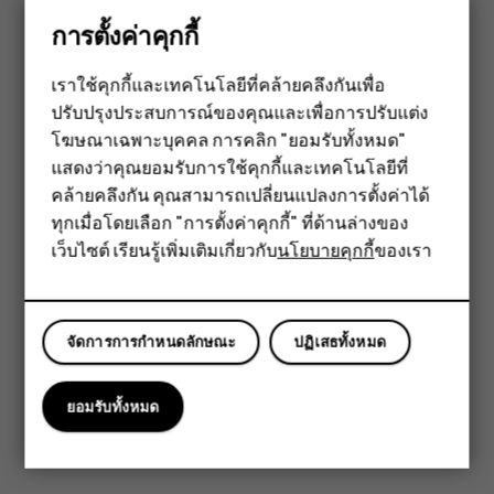
ลำโพง
การตั้งค่าคุกกี้
อุปกรณ์เสริมบางอย่างที่กล่าวถึงในคู่มือผู้ใช้ เช่น อุปกรณ์ชาร์จ
ชุดหูฟัง หรือสายข้อมูล อาจจำหน่ายแยกต่างหาก
เราใช้คุกกี้และเทคโนโลยีที่คล้ายคลึงกันเพื่อ
ปรับปรุงประสบการณ์ของคุณและเพื่อการปรับแต่ง
สมาร์ทโฟน
ส่วนประกอบและช่องเสียบ อำนาจแม่เหล็ก
โฆษณาเฉพาะบุคคล การคลิก "ยอมรับทั้งหมด"
ฟีเจอร์โฟน
อย่าต่อโทรศัพท์กับอุปกรณ์ที่ส่งสัญญาณขาออก เพราะอาจทำให้
แสดงว่าคุณยอมรับการใช้คุกกี้และเทคโนโลยีที่
โทรศัพท์เกิดความเสียหายได้ ห้ามเชื่อมต่อแหล่งจ่ายไฟใดๆ เข้า
คล้ายคลึงกัน คุณสามารถเปลี่ยนแปลงการตั้งค่าได้
อุปกรณ์เสริม
กับช่องเสียบสัญญาณเสียง หากคุณเชื่อมต่ออุปกรณ์ภายนอกหรือ
ทุกเมื่อโดยเลือก "การตั้งค่าคุกกี้" ที่ด้านล่างของ
ชุดหูฟังใดๆ ที่ไม่ได้รับการรับรองให้ใช้กับอุปกรณ์นี้ เข้ากับช่อง
เว็บไซต์ เรียนรู้เพิ่มเติมเกี่ยวกับ
นโยบายคุกกี้
ของเรา
แท็บเล็ต
เสียบสัญญาณเสียง โปรดให้ความสำคัญกับระดับเสียงให้มากเป็น
พิเศษ
ชิ้นส่วนของอุปกรณ์มีคุณสมบัติเป็นแม่เหล็ก อุปกรณ์นี้อาจดึงดูด
จัดการการกำหนดลักษณะ
ปฏิเสธทั้งหมด
วัสดุที่เป็นโลหะ ห้ามวางบัตรเครดิตหรือบัตรแถบแม่เหล็กอื่นๆ
ใกล้กับอุปกรณ์เป็นเวลานานๆ เนื่องจากบัตรอาจได้รับความเสีย
ยอมรับทั้งหมด
หายได้