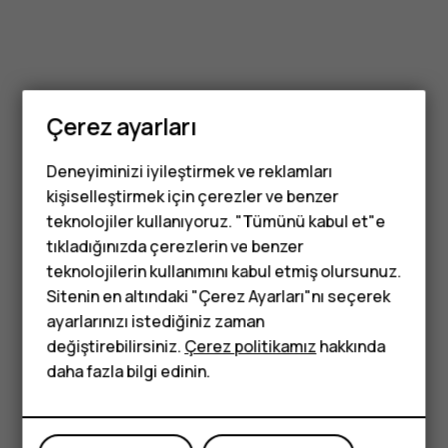
Çerez ayarları
Deneyiminizi iyileştirmek ve reklamları
kişiselleştirmek için çerezler ve benzer
teknolojiler kullanıyoruz. "Tümünü kabul et"e
tıkladığınızda çerezlerin ve benzer
Tuşlu telefonlar
teknolojilerin kullanımını kabul etmiş olursunuz.
Sitenin en altındaki "Çerez Ayarları"nı seçerek
Çocuklar için
ayarlarınızı istediğiniz zaman
telefonlar
değiştirebilirsiniz.
Çerez politikamız
hakkında
daha fazla bilgi edinin.