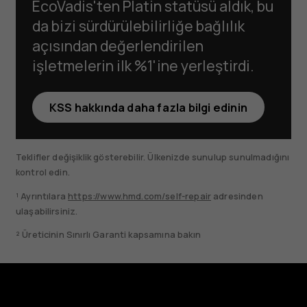
EcoVadis'ten Platin statüsü aldık, bu
da bizi sürdürülebilirliğe bağlılık
açısından değerlendirilen
işletmelerin ilk %1'ine yerleştirdi.
KSS hakkında daha fazla bilgi edinin
Teklifler değişiklik gösterebilir. Ülkenizde sunulup sunulmadığını
kontrol edin.
¹ Ayrıntılara
https://www.hmd.com/self-repair
adresinden
ulaşabilirsiniz.
² Üreticinin Sınırlı Garanti kapsamına bakın