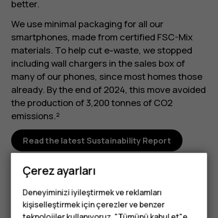
better.
We use minimal packaging for all our
smartphones, made from certified FSC-Mix
materials. To help cut e-waste, we stopped
including wall chargers in the sales box of
many of our phones, since most homes those
already. By the end of 2024, this move avoided
the production of 3,200 tonnes of CO2
emissions.²
Read the latest Sustainability Report
Çerez ayarları
Deneyiminizi iyileştirmek ve reklamları
kişiselleştirmek için çerezler ve benzer
teknolojiler kullanıyoruz. "Tümünü kabul et"e