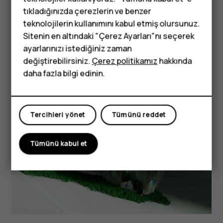
tıkladığınızda çerezlerin ve benzer
Tuşlu telefonlar
teknolojilerin kullanımını kabul etmiş olursunuz.
Sitenin en altındaki "Çerez Ayarları"nı seçerek
Çocuklar için
ayarlarınızı istediğiniz zaman
telefonlar
değiştirebilirsiniz.
Çerez politikamız
hakkında
daha fazla bilgi edinin.
Tercihleri yönet
Tümünü reddet
Tümünü kabul et