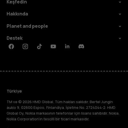
Keşfedin
Hakkında
Planet and people
Destek
Facebook
Instagram
Tiktok
Youtube
Linkedin
Discord
Türkiye
TM ve © 2026 HMD Global. Tüm hakları saklıdır. Bertel Jungin
aukio 9, 02600 Espoo, Finlandiya. İşletme No. 2724044-2. HMD
Global Oy, Nokia markasının telefonlar için lisans sahibidir. Nokia,
Nokia Corporation'ın tescilli bir ticari markasıdır.