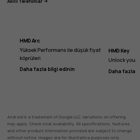
Akıllı Telefonlar
HMD Arc
Yüksek Performans ile düşük fiyat
HMD Key
köprüleri
Unlock your 
Daha fazla bilgi edinin
Daha fazla bi
Android is a trademark of Google LLC. Variations on offering
may apply. Check local availability. All specifications, features
and other product information provided are subject to change
without notice. Images are for illustrative purposes only.