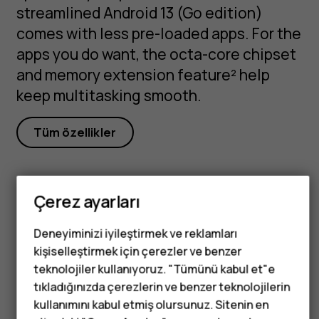
streamlined Android 13 (Go edition)
comes with less pre-loaded apps. For the
apps you do want, the octa-core chipset
and memory extension feature² help
keep multitasking smooth.
Tüm özellikler
Çerez ayarları
Got questions?
Deneyiminizi iyileştirmek ve reklamları
kişiselleştirmek için çerezler ve benzer
Tuşlu telefonlar
teknolojiler kullanıyoruz. "Tümünü kabul et"e
tıkladığınızda çerezlerin ve benzer teknolojilerin
Çocuklar için
kullanımını kabul etmiş olursunuz. Sitenin en
Visit our support hub for