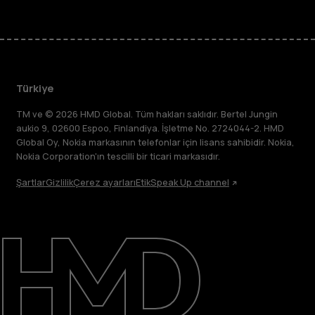
Türkiye
TM ve © 2026 HMD Global. Tüm hakları saklıdır. Bertel Jungin
aukio 9, 02600 Espoo, Finlandiya. İşletme No. 2724044-2. HMD
Global Oy, Nokia markasının telefonlar için lisans sahibidir. Nokia,
Nokia Corporation'ın tescilli bir ticari markasıdır.
Şartlar
Gizlilik
Çerez ayarları
Etik
Speak Up channel
Hakkında
Destek
Türkiye