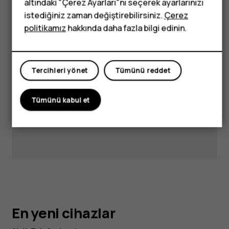
telefonlar
altındaki "Çerez Ayarları"nı seçerek ayarlarınızı
answers and support.
istediğiniz zaman değiştirebilirsiniz.
Çerez
politikamız
hakkında daha fazla bilgi edinin.
Destek alın
Tercihleri yönet
Tümünü reddet
Tümünü kabul et
En yeni cihazlar