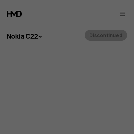
Nokia
C22
smartphone
Nokia C22
Discontinued