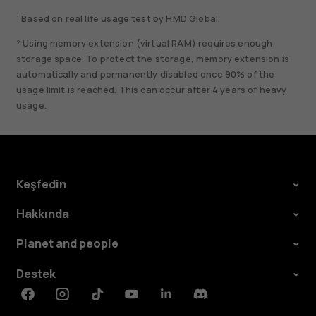
¹ Based on real life usage test by HMD Global.
² Using memory extension (virtual RAM) requires enough
storage space. To protect the storage, memory extension is
automatically and permanently disabled once 90% of the
usage limit is reached. This can occur after 4 years of heavy
usage.
Keşfedin
Hakkında
Planet and people
Destek
Facebook
Instagram
Tiktok
Youtube
Linkedin
Discord