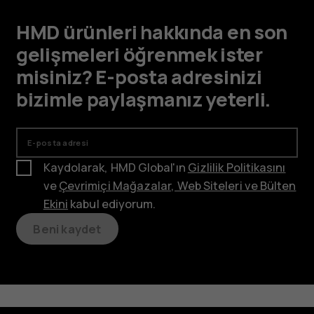
HMD ürünleri hakkında en son
gelişmeleri öğrenmek ister
misiniz? E-posta adresinizi
bizimle paylaşmanız yeterli.
E-posta adresi
Kaydolarak, HMD Global'ın
Gizlilik Politikasını
ve
Çevrimiçi Mağazalar, Web Siteleri ve Bülten
Ekini
kabul ediyorum.
Beni kaydet