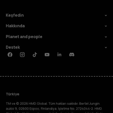
Keşfedin
Hakkında
Planet and people
Destek
Facebook
Instagram
Tiktok
Youtube
Linkedin
Discord
Türkiye
TM ve © 2026 HMD Global. Tüm hakları saklıdır. Bertel Jungin
aukio 9, 02600 Espoo, Finlandiya. İşletme No. 2724044-2. HMD