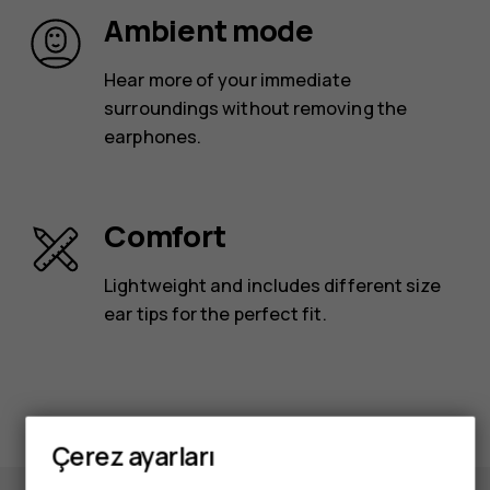
Ambient mode
Hear more of your immediate
surroundings without removing the
earphones.
Comfort
Lightweight and includes different size
ear tips for the perfect fit.
Çerez ayarları