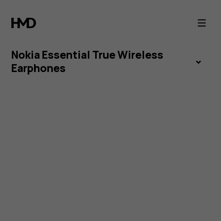
Nokia
Essential
Nokia Essential True Wireless
True
Earphones
Wireless
Earphones