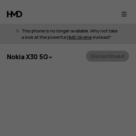
Nokia
X30
This phone is no longer available. Why not take
5G
a look at the powerful
HMD Skyline
instead?
sustainable
Nokia X30 5G
Discontinued
smartphone
with
OIS
camera