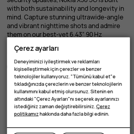
with both sustainability and longevity in
mind. Capture stunning ultrawide-angle
and vibrant nighttime shots and admire
them on our best-yet 6.43” 90 Hz
PureDisplay with bright colors and
Çerez ayarları
smooth viewing.
Deneyiminizi iyileştirmek ve reklamları
Tüm özellikler
kişiselleştirmek için çerezler ve benzer
Tuşlu telefonlar
teknolojiler kullanıyoruz. "Tümünü kabul et"e
tıkladığınızda çerezlerin ve benzer teknolojilerin
Çocuklar için
kullanımını kabul etmiş olursunuz. Sitenin en
altındaki "Çerez Ayarları"nı seçerek ayarlarınızı
telefonlar
Got questions?
istediğiniz zaman değiştirebilirsiniz.
Çerez
politikamız
hakkında daha fazla bilgi edinin.