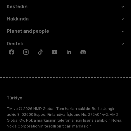
Keşfedin
Hakkında
Planet and people
Destek
Facebook
Instagram
Tiktok
Youtube
Linkedin
Discord
Türkiye
TM ve © 2026 HMD Global. Tüm hakları saklıdır. Bertel Jungin
aukio 9, 02600 Espoo, Finlandiya. İşletme No. 2724044-2. HMD
Global Oy, Nokia markasının telefonlar için lisans sahibidir. Nokia,
Nokia Corporation'ın tescilli bir ticari markasıdır.