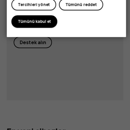
Tercihleri yönet
Tümünü reddet
Visit our support hub for
answers and support.
Tümünü kabul et
Destek alın