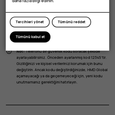
daha fazla bilgi edinin.
mikrofon setini ses konektörüne bağlarsanız ses
düzeylerine özellikle dikkat edin. Cihazın parçaları
manyetiktir. Cihaz metal maddeleri çekebilir. Cihazın yanına
kredi kartı veya diğer manyetik depolama ortamları
Tercihleri yönet
Tümünü reddet
koymayın, kayıtlı bilgiler silinebilir.
Bu kullanım kılavuzunda belirtilen şarj cihazı, kulaklık veya
Tümünü kabul et
veri kablosu gibi aksesuarların bazıları ayrı olarak satılabilir.
Not:
Telefonu bir güvenlik kodu soracak șekilde
ayarlayabilirsiniz. Önceden ayarlanmış kod 12345'tir.
Gizliliğinizi ve kişisel verilerinizi korumak için bunu
değiştirin. Ancak kodu değiştirdiğinizde, HMD Global
açamayacağı ya da geçemeyeceği için, yeni kodu
unutmamanız gerektiğini hatırlayın.