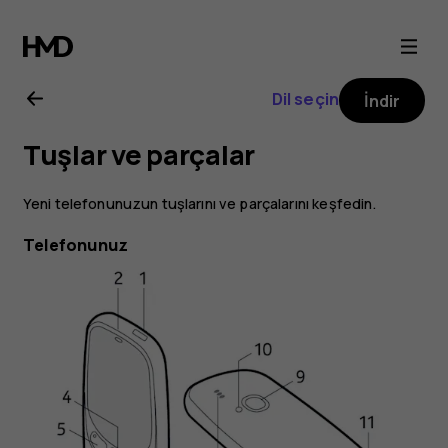
Nokia
3310
Dil seçin
İndir
kullanım
Tuşlar ve parçalar
kılavuzu
Yeni telefonunuzun tuşlarını ve parçalarını keşfedin.
Telefonunuz