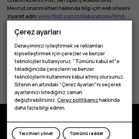
Onarım kitlerini iFixit'ten sipariş edebilirsiniz.
Mevcut onarım kitleri hakkında bilgi için web sitesini
ziyaret edin:
www.ifixit.com/collaborations/hmd-
eu
.
Çerez ayarları
Deneyiminizi iyileştirmek ve reklamları
kişiselleştirmek için çerezler ve benzer
teknolojiler kullanıyoruz. "Tümünü kabul et"e
Bu size yardımcı oldu mu?
tıkladığınızda çerezlerin ve benzer
Tuşlu telefonlar
teknolojilerin kullanımını kabul etmiş olursunuz.
Evet
Hayır
Sitenin en altındaki "Çerez Ayarları"nı seçerek
Çocuklar için
ayarlarınızı istediğiniz zaman
telefonlar
değiştirebilirsiniz.
Çerez politikamız
hakkında
daha fazla bilgi edinin.
Keşfedin
Tercihleri yönet
Tümünü reddet
Hakkında