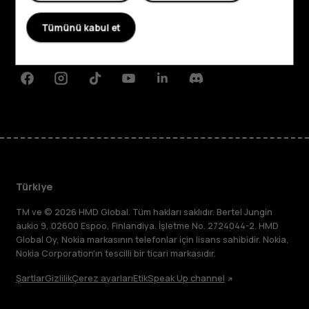
Tümünü kabul et
Planet and people
Destek
Facebook
Instagram
Tiktok
Youtube
Linkedin
Discord
Türkiye
TM ve © 2026 HMD Global. Tüm hakları saklıdır. Bertel Jungin
aukio 9, 02600 Espoo, Finlandiya. İşletme No. 2724044-2. HMD
Global Oy, Nokia markasının telefonlar için lisans sahibidir. Nokia,
Nokia Corporation'ın tescilli bir ticari markasıdır.
Şartlar
Gizlilik
Çerez ayarları
Etik
Speak Up channel