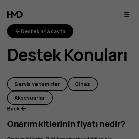
Onarım
kitlerinin
Destek ana sayfa
fiyatı
Destek Konuları
nedir?
Servis ve tamirler
Cihaz
Aksesuarlar
Back
Onarım kitlerinin fiyatı nedir?