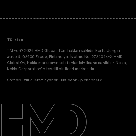
Türkiye
TM ve © 2026 HMD Global. Tüm hakları saklıdır. Bertel Jungin
aukio 9, 02600 Espoo, Finlandiya. İşletme No. 2724044-2. HMD
Global Oy, Nokia markasının telefonlar için lisans sahibidir. Nokia,
Nokia Corporation'ın tescilli bir ticari markasıdır.
Şartlar
Gizlilik
Çerez ayarları
Etik
Speak Up channel
Hakkında
Destek
Türkiye