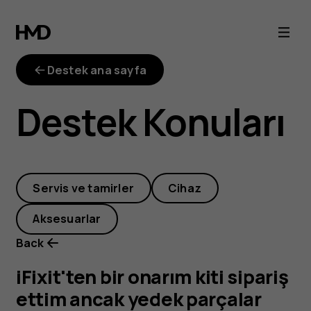
iFixit'ten
bir
Destek ana sayfa
onarım
Destek Konuları
kiti
sipariş
Servis ve tamirler
Cihaz
ettim
Aksesuarlar
ancak
Back
yedek
iFixit'ten bir onarım kiti sipariş
ettim ancak yedek parçalar