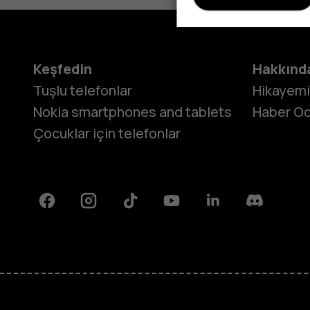
Keşfedin
Hakkınd
Tuşlu telefonlar
Hikayem
Nokia smartphones and tablets
Haber Od
Çocuklar için telefonlar
Facebook
Instagram
Tiktok
Youtube
Linkedin
Discord