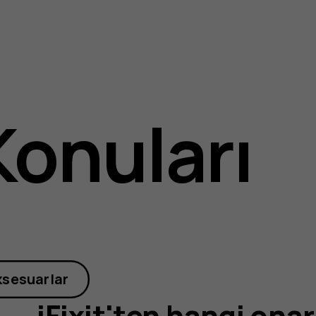
Konuları
ksesuarlar
iFixit'ten hangi onar