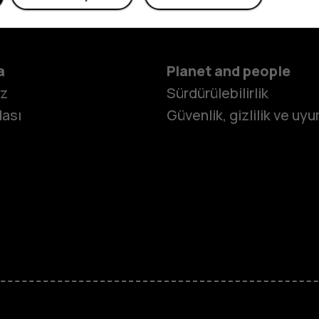
a
Planet and people
iz
Sürdürülebilirlik
ası
Güvenlik, gizlilik ve uy