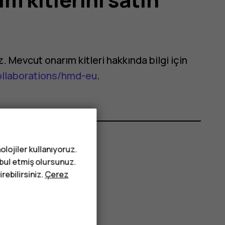
iz. Mevcut onarım kitleri hakkında bilgi için
ollaborations/hmd-eu
.
olojiler kullanıyoruz.
abul etmiş olursunuz.
rebilirsiniz.
Çerez