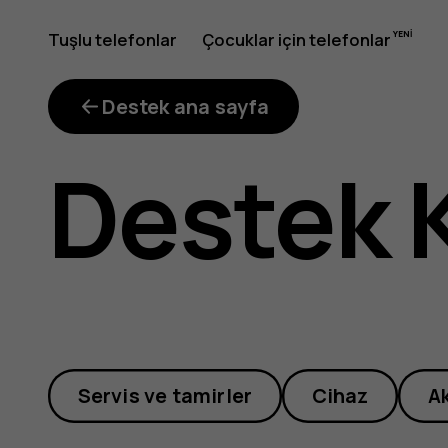
iFixit'ten
Tuşlu telefonlar
Çocuklar için telefonlar
hangi
Destek ana sayfa
Destek 
onarım
kitlerini
Servis ve tamirler
Cihaz
A