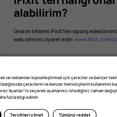
alabilirim?
m?
Onarım kitlerini iFixit'ten sipariş edebilirsin
web sitesini ziyaret edin:
www.ifixit.com/c
ek ve reklamları kişiselleştirmek için çerezler ve benzer tekn
Bu size yardımcı oldu mu?
ladığınızda çerezlerin ve benzer teknolojilerin kullanımını k
erez Ayarları"nı seçerek ayarlarınızı istediğiniz zaman değişti
a fazla bilgi edinin.
Evet
Hayır
Tercihleri yönet
Tümünü reddet