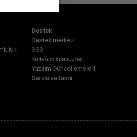
Destek
Destek merkezi
umluluk
SSS
Kullanıcı kılavuzları
Yazılım Güncellemeleri
Servis ve tamir