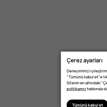
satın
alabiliri
Çerez ayarları
Deneyiminizi iyileştirm
"Tümünü kabul et"e tık
Sitenin en altındaki "Ç
politikamız
hakkında dah
Tümünü kabul et