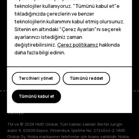
teknolojiler kullanıyoruz. "Tümünü kabul et"e
tıkladığınızda çerezlerin ve benzer
Keşfedin
Tuşlu telefonlar
teknolojilerin kullanımını kabul etmiş olursunuz.
Hakkında
Sitenin en altındaki "Çerez Ayarları"nı seçerek
Çocuklar için
ayarlarınızı istediğiniz zaman
Planet and people
telefonlar
değiştirebilirsiniz.
Çerez politikamız
hakkında
daha fazla bilgi edinin.
Destek
Facebook
Instagram
Tiktok
Youtube
Linkedin
Discord
Tercihleri yönet
Tümünü reddet
Tümünü kabul et
Türkiye
TM ve © 2026 HMD Global. Tüm hakları saklıdır. Bertel Jungin
aukio 9, 02600 Espoo, Finlandiya. İşletme No. 2724044-2. HMD
Global Oy, Nokia markasının telefonlar için lisans sahibidir. Nokia,