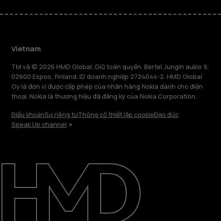
Vietnam
TM và © 2026 HMD Global. Giữ toàn quyền. Bertel Jungin aukio 9,
02600 Espoo, Finland. ID doanh nghiệp 2724044-2. HMD Global
Oy là đơn vị được cấp phép của nhãn hàng Nokia dành cho điện
thoại. Nokia là thương hiệu đã đăng ký của Nokia Corporation.
Điều khoản
Sự riêng tư
Thông số thiết lập cookie
Đạo đức
Speak Up channel
Giới thiệu
Sửa chữa, tái sử dụng, tái chế
Hỗ trợ
Vietnam