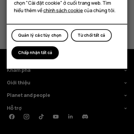
Máy tính bảng
chọn "Cài đặt cookie" ở cuối trang web. Tìm
hiểu thêm về
chính sách cookie
của chúng tôi.
Bạn tìm được thông tin hữu ích không?
Quản lý các tùy chọn
Từ chối tất cả
Có
Không
Chấp nhận tất cả
Khám phá
Giới thiệu
Planet and people
Hỗ trợ
Facebook
Instagram
Tiktok
Youtube
Linkedin
Discord