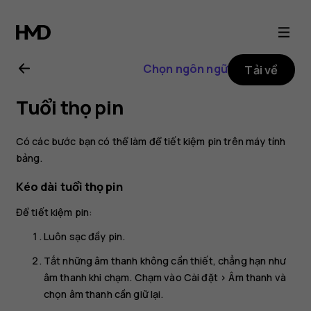
Hướng
dẫn
Chọn ngôn ngữ
Tải về
sử
Tuổi thọ pin
dụng
Có các bước bạn có thể làm để tiết kiệm pin trên máy tính
Nokia
bảng.
Kéo dài tuổi thọ pin
T21
Để tiết kiệm pin:
Luôn sạc đầy pin.
Tắt những âm thanh không cần thiết, chẳng hạn như
âm thanh khi chạm. Chạm vào
Cài đặt
>
Âm thanh
và
chọn âm thanh cần giữ lại.