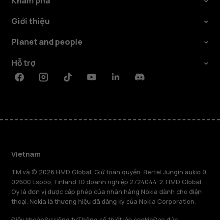
Khám phá
Giới thiệu
Planet and people
Hỗ trợ
Facebook
Instagram
Tiktok
Youtube
Linkedin
Discord
Vietnam
TM và © 2026 HMD Global. Giữ toàn quyền. Bertel Jungin aukio 9,
02600 Espoo, Finland. ID doanh nghiệp 2724044-2. HMD Global
Oy là đơn vị được cấp phép của nhãn hàng Nokia dành cho điện
thoại. Nokia là thương hiệu đã đăng ký của Nokia Corporation.
Điều khoản
Sự riêng tư
Thông số thiết lập cookie
Đạo đức