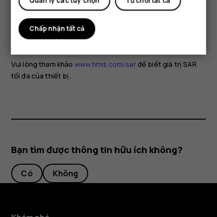
hạn chế việc sử dụng hoặc dùng bộ phụ kiện thoại rảnh tay
Quản lý các tùy chọn
Từ chối tất cả
để giữ thiết bị cách xa đầu và cơ thể. Để biết thêm thông
tin và giải thích cũng như thảo luận về tiếp xúc RF, hãy truy
Chấp nhận tất cả
cập vào trang web của WHO tại
www.who.int/health-
topics/electromagnetic-fields#tab=tab_1
.
Vui lòng tham khảo
www.hmd.com/sar
để biết giá trị SAR
tối đa của thiết bị.
Bạn tìm được thông tin hữu ích không?
Có
Không